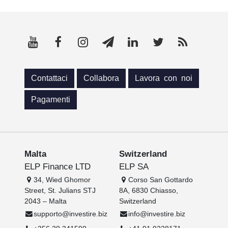
Contattaci
Collabora
Lavora con noi
Pagamenti
Malta
Switzerland
ELP Finance LTD
ELP SA
34, Wied Ghomor
Corso San Gottardo
Street, St. Julians STJ
8A, 6830 Chiasso,
2043 – Malta
Switzerland
supporto@investire.biz
info@investire.biz