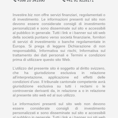
+356 20 341590
+41 91 9228171
Investire.biz non offre servizi finanziari, regolamentati o
di investimento. Le informazioni presenti sul sito non
devono essere considerate consigli di investimento
personalizzati e sono disseminate sul sito e accessibili
al pubblico in generale. Tutti i link e i banner sui siti web
della società puntano verso società finanziarie, fornitori
di servizi di investimento o banche regolamentate in
Europa. Si prega di leggere Dichiarazione di non
responsabilità, Informativa sui rischi, Informativa sul
trattamento dei dati personali e Termini e condizioni
prima di utilizzare questo sito Web.
L’utilizzo del presente sito è soggetto al diritto svizzero,
che ha giurisdizione esclusiva in relazione
all’interpretazione, applicazione ed effetti delle
condizioni d’uso. Il tribunale cantonale competente avrà
giurisdizione esclusiva su tutti i reclami o le
controversie derivanti da, in relazione a o in relazione
al presente sito web ed al suo utilizzo.
Le informazioni presenti sul sito web non devono
essere considerate consigli di investimento
personalizzati e sono disseminate sul sito e accessibili
al pubblico in generale. Tutti i link e i banner sui siti web