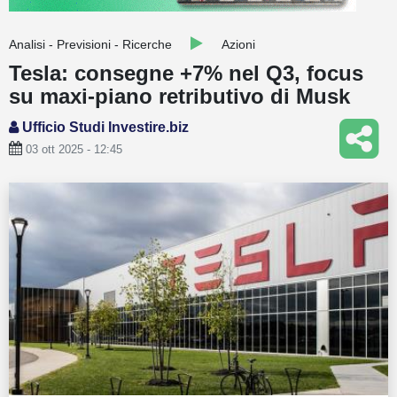
Guide
Analisi - Previsioni - Ricerche
Azioni
Quotazioni
Tesla: consegne +7% nel Q3, focus
su maxi-piano retributivo di Musk
Conto IG
Ufficio Studi Investire.biz
Guru Monitor
03 ott 2025 - 12:45
Stagionalità
Altro