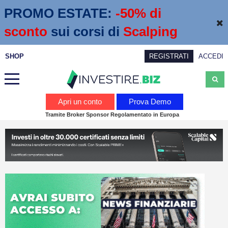
PROMO ESTATE:
 -50% di 
sconto
sui corsi di
Scalping
SHOP
REGISTRATI
ACCEDI
Analisi
Apri un conto
Prova Demo
Tramite Broker Sponsor Regolamentato in Europa
News
Calendario economico
Webinar
Servizi
Trading
Education