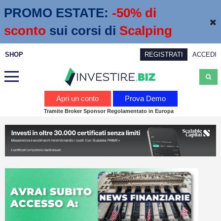
PROMO ESTATE:
 -50% di 
sconto
sui corsi di
Scalping
SHOP
REGISTRATI
ACCEDI
Analisi
Apri un conto
Prova Demo
Tramite Broker Sponsor Regolamentato in Europa
News
Calendario economico
Webinar
Servizi
Trading
Education