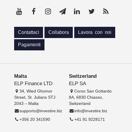
Contattaci
Collabora
Lavora con noi
Pagamenti
Malta
Switzerland
ELP Finance LTD
ELP SA
34, Wied Ghomor
Corso San Gottardo
Street, St. Julians STJ
8A, 6830 Chiasso,
2043 – Malta
Switzerland
supporto@investire.biz
info@investire.biz
+356 20 341590
+41 91 9228171