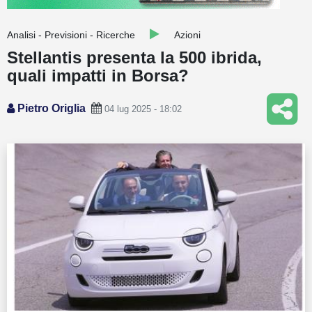
Guide
Analisi - Previsioni - Ricerche
Azioni
Quotazioni
Stellantis presenta la 500 ibrida,
quali impatti in Borsa?
Conto IG
Guru Monitor
Pietro Origlia
04 lug 2025 - 18:02
Stagionalità
Altro