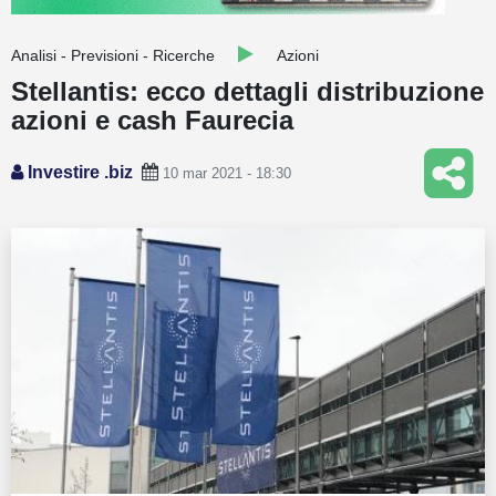
Guide
Analisi - Previsioni - Ricerche
Azioni
Quotazioni
Stellantis: ecco dettagli distribuzione
azioni e cash Faurecia
Conto IG
Guru Monitor
Investire .biz
10 mar 2021 - 18:30
Stagionalità
Altro