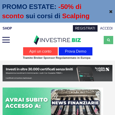
PROMO ESTATE:
 -50% di 
sconto
sui corsi di
Scalping
SHOP
REGISTRATI
ACCEDI
Analisi
Apri un conto
Prova Demo
Tramite Broker Sponsor Regolamentato in Europa
News
Calendario economico
Webinar
Servizi
Trading
Education