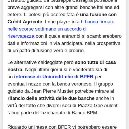
L'istituto guidato da Giuseppe Castagna potrebbe a
breve aggregarsi con altre grandi banche italiane ed
estere. L'ipotesi più accreditata è
una fusione con
Crédit Agricole
. I due player infatti
hanno firmato
nelle scorse settimane un accordo di
riservatezza
con il quale entrambi si scambierebbero
dati e informazioni in via anticipata, nella prospettiva
di un patto di fusione vero e proprio.
Le alternative caldeggiate però
sono tutte di casa
nostra
. Negli ultimi giorni si è vociferato sia
di
un
interesse di Unicredit che di BPER
per
eventuali nozze con la banca veronese. Il gruppo
guidato da Jean Pierre Mustier potrebbe mirare al
rilancio delle attività delle due banche
anche in
virtù del fatto che diversi soci di Piazza Gae Aulenti
fanno parte dell'azionariato di Banco BPM.
Riguardo un'intesa con BPER vi potrebbero essere