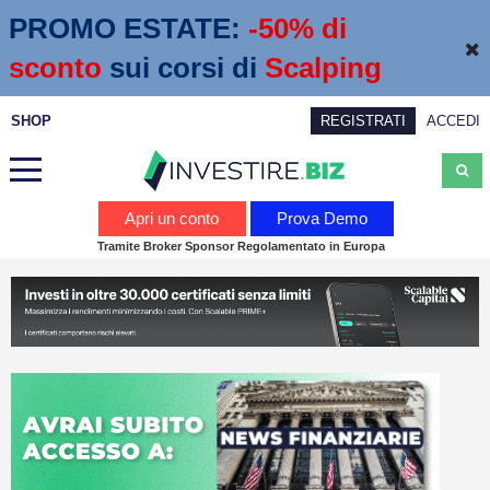
PROMO ESTATE:
 -50% di 
sconto
sui corsi di
Scalping
SHOP
REGISTRATI
ACCEDI
Analisi
Apri un conto
Prova Demo
Tramite Broker Sponsor Regolamentato in Europa
News
Calendario economico
Webinar
Servizi
Trading
Education