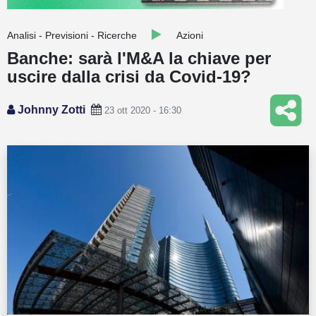
Guide
Analisi - Previsioni - Ricerche
Azioni
Quotazioni
Banche: sarà l'M&A la chiave per
uscire dalla crisi da Covid-19?
Conto IG
Guru Monitor
Johnny Zotti
23 ott 2020 - 16:30
Stagionalità
Altro