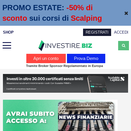
PROMO ESTATE:
 -50% di 
sconto
sui corsi di
Scalping
SHOP
REGISTRATI
ACCEDI
Analisi
Apri un conto
Prova Demo
Tramite Broker Sponsor Regolamentato in Europa
News
Calendario economico
Webinar
Servizi
Trading
Education