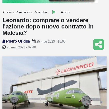
Guide
Analisi - Previsioni - Ricerche
Azioni
Quotazioni
Leonardo: comprare o vendere
l'azione dopo nuovo contratto in
Conto IG
Malesia?
Guru Monitor
Pietro Origlia
25 mag 2023 - 18:08
Stagionalità
26 mag 2023 - 07:40
Altro