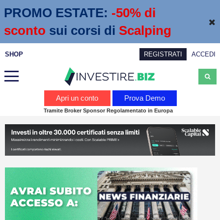
PROMO ESTATE:
 -50% di 
sconto
sui corsi di
Scalping
SHOP
REGISTRATI
ACCEDI
Analisi
Apri un conto
Prova Demo
Tramite Broker Sponsor Regolamentato in Europa
News
Calendario economico
Webinar
Servizi
Trading
Education