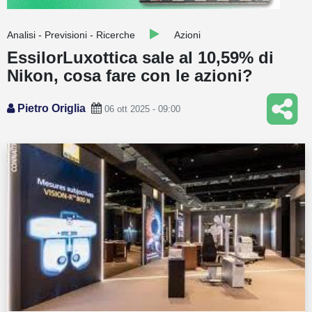
Guide
Analisi - Previsioni - Ricerche
Azioni
Quotazioni
EssilorLuxottica sale al 10,59% di
Nikon, cosa fare con le azioni?
Conto IG
Guru Monitor
Pietro Origlia
06 ott 2025 - 09:00
Stagionalità
Altro