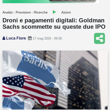
Guide
Analisi - Previsioni - Ricerche
Azioni
Quotazioni
Droni e pagamenti digitali: Goldman
Sachs scommette su queste due IPO
Conto IG
Guru Monitor
Luca Fiore
17 mag 2026 - 09:00
Stagionalità
Altro