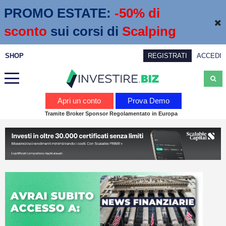
PROMO ESTATE:
 -50% di 
sconto
sui corsi di
Scalping
SHOP
REGISTRATI
ACCEDI
Analisi
Apri un conto
Prova Demo
Tramite Broker Sponsor Regolamentato in Europa
News
Calendario economico
Webinar
Servizi
Trading
Education