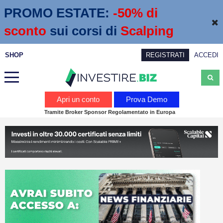
PROMO ESTATE:
 -50% di 
sconto
sui corsi di
Scalping
SHOP
REGISTRATI
ACCEDI
Analisi
Apri un conto
Prova Demo
Tramite Broker Sponsor Regolamentato in Europa
News
Calendario economico
Webinar
Servizi
Trading
Education