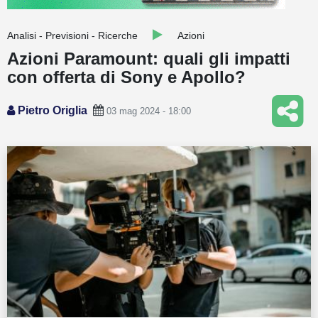
Guide
Analisi - Previsioni - Ricerche
Azioni
Quotazioni
Azioni Paramount: quali gli impatti
con offerta di Sony e Apollo?
Conto IG
Guru Monitor
Pietro Origlia
03 mag 2024 - 18:00
Stagionalità
Altro