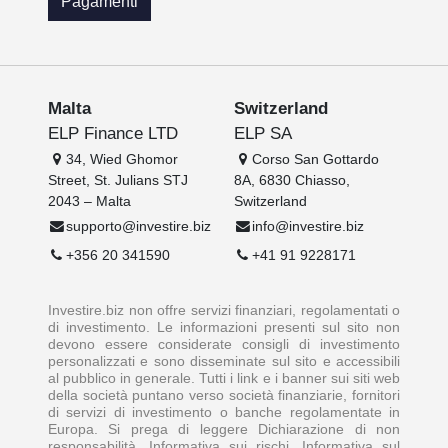
Pagamenti
Malta
Switzerland
ELP Finance LTD
ELP SA
34, Wied Ghomor
Corso San Gottardo
Street, St. Julians STJ
8A, 6830 Chiasso,
2043 – Malta
Switzerland
supporto@investire.biz
info@investire.biz
+356 20 341590
+41 91 9228171
Investire.biz non offre servizi finanziari, regolamentati o
di investimento. Le informazioni presenti sul sito non
devono essere considerate consigli di investimento
personalizzati e sono disseminate sul sito e accessibili
al pubblico in generale. Tutti i link e i banner sui siti web
della società puntano verso società finanziarie, fornitori
di servizi di investimento o banche regolamentate in
Europa. Si prega di leggere Dichiarazione di non
responsabilità, Informativa sui rischi, Informativa sul