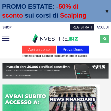
PROMO ESTATE:
 -50% di 
sconto
sui corsi di
Scalping
SHOP
REGISTRATI
ACCEDI
Analisi
Apri un conto
Prova Demo
Tramite Broker Sponsor Regolamentato in Europa
News
Calendario economico
Webinar
Servizi
Trading
Education