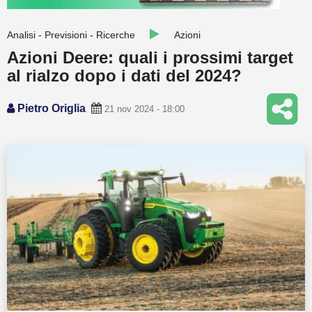
Guide
Analisi - Previsioni - Ricerche
Azioni
Quotazioni
Azioni Deere: quali i prossimi target
al rialzo dopo i dati del 2024?
Conto IG
Guru Monitor
Pietro Origlia
21 nov 2024 - 18:00
Stagionalità
Altro