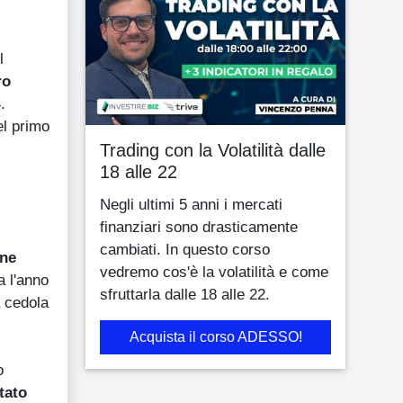
l
ro
.
el primo
Trading con la Volatilità dalle
18 alle 22
Negli ultimi 5 anni i mercati
finanziari sono drasticamente
cambiati. In questo corso
one
vedremo cos'è la volatilità e come
a l'anno
sfruttarla dalle 18 alle 22.
a cedola
Acquista il corso ADESSO!
o
tato