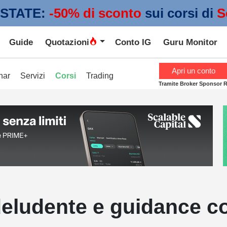
STATE:
 -50% di sconto
sui corsi di
S
Guide
Quotazioni
Conto IG
Guru Monitor
Apri un conto
nar
Servizi
Corsi
Trading
Tramite Broker Sponsor 
eludente e guidance co