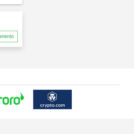
mmento