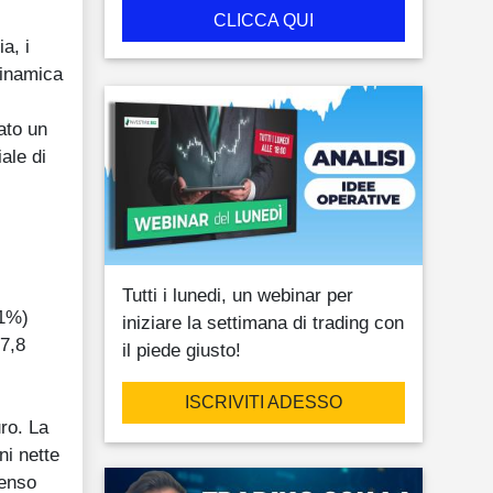
CLICCA QUI
a, i
dinamica
ato un
ale di
Tutti i lunedi, un webinar per
31%)
iniziare la settimana di trading con
 7,8
il piede giusto!
ISCRIVITI ADESSO
uro. La
ni nette
senso