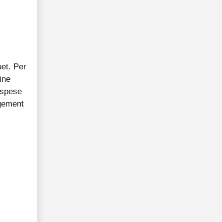
et. Per
ine
e spese
agement