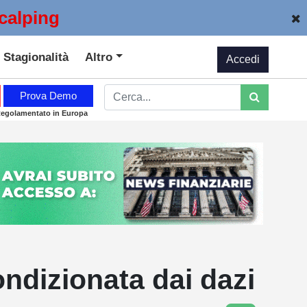
calping
Stagionalità
Altro
Accedi
Prova Demo
Regolamentato in Europa
ndizionata dai dazi