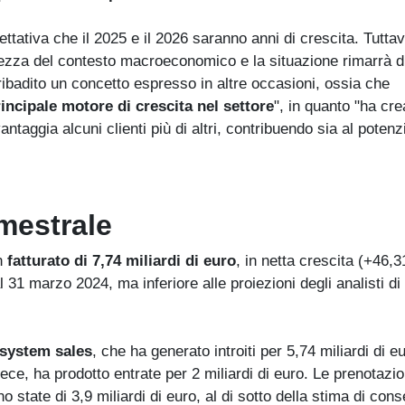
ettativa che il 2025 e il 2026 saranno anni di crescita. Tuttavi
tezza del contesto macroeconomico e la situazione rimarrà 
ribadito un concetto espresso in altre occasioni, ossia che
principale motore di crescita nel settore
", in quanto "ha cre
ggia alcuni clienti più di altri, contribuendo sia al potenzi
imestrale
un
fatturato di 7,74 miliardi di euro
, in netta crescita (+46,
l 31 marzo 2024, ma inferiore alle proiezioni degli analisti di
 system sales
, che ha generato introiti per 5,74 miliardi di e
vece, ha prodotto entrate per 2 miliardi di euro. Le prenotazio
 state di 3,9 miliardi di euro, al di sotto della stima di con