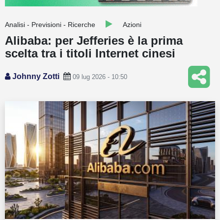
Guide
Analisi - Previsioni - Ricerche
Azioni
Quotazioni
Alibaba: per Jefferies è la prima
scelta tra i titoli Internet cinesi
Conto IG
Guru Monitor
Johnny Zotti
09 lug 2026 - 10:50
Stagionalità
Altro