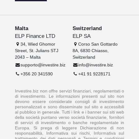
Malta
Switzerland
ELP Finance LTD
ELP SA
34, Wied Ghomor
Corso San Gottardo
Street, St. Julians STJ
8A, 6830 Chiasso,
2043 – Malta
Switzerland
supporto@investire.biz
info@investire.biz
+356 20 341590
+41 91 9228171
Investire.biz non offre servizi finanziari, regolamentati o
di investimento. Le informazioni presenti sul sito non
devono essere considerate consigli di investimento
personalizzati e sono disseminate sul sito e accessibili
al pubblico in generale. Tutti i link e i banner sui siti web
della società puntano verso società finanziarie, fornitori
di servizi di investimento o banche regolamentate in
Europa. Si prega di leggere Dichiarazione di non
responsabilità, Informativa sui rischi, Informativa sul
trattamento dei dati personali e Termini e condizioni