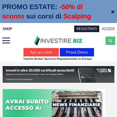
PROMO ESTATE:
 -50% di 
sconto
sui corsi di
Scalping
SHOP
REGISTRATI
ACCEDI
Analisi
Apri un conto
Prova Demo
Tramite Broker Sponsor Regolamentato in Europa
News
Calendario economico
Webinar
Servizi
Trading
Education