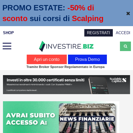
PROMO ESTATE:
 -50% di 
sconto
sui corsi di
Scalping
SHOP
REGISTRATI
ACCEDI
Analisi
Apri un conto
Prova Demo
Tramite Broker Sponsor Regolamentato in Europa
News
Calendario economico
Webinar
Servizi
Trading
Education