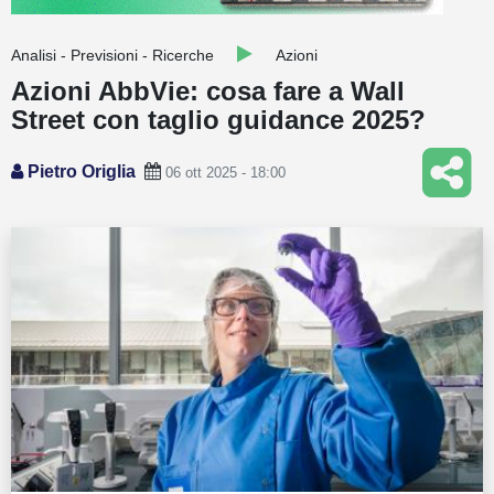
Guide
Analisi - Previsioni - Ricerche
Azioni
Quotazioni
Azioni AbbVie: cosa fare a Wall
Street con taglio guidance 2025?
Conto IG
Guru Monitor
Pietro Origlia
06 ott 2025 - 18:00
Stagionalità
Altro