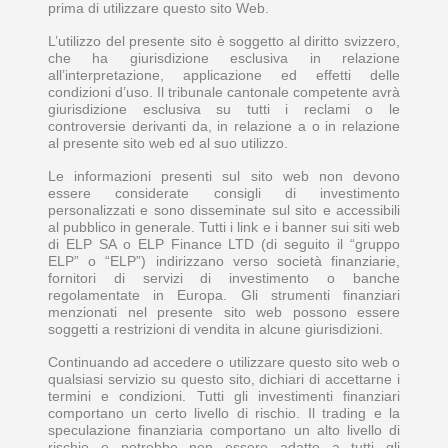
prima di utilizzare questo sito Web.
L’utilizzo del presente sito è soggetto al diritto svizzero,
che ha giurisdizione esclusiva in relazione
all’interpretazione, applicazione ed effetti delle
condizioni d’uso. Il tribunale cantonale competente avrà
giurisdizione esclusiva su tutti i reclami o le
controversie derivanti da, in relazione a o in relazione
al presente sito web ed al suo utilizzo.
Le informazioni presenti sul sito web non devono
essere considerate consigli di investimento
personalizzati e sono disseminate sul sito e accessibili
al pubblico in generale. Tutti i link e i banner sui siti web
di ELP SA o ELP Finance LTD (di seguito il “gruppo
ELP” o “ELP”) indirizzano verso società finanziarie,
fornitori di servizi di investimento o banche
regolamentate in Europa. Gli strumenti finanziari
menzionati nel presente sito web possono essere
soggetti a restrizioni di vendita in alcune giurisdizioni.
Continuando ad accedere o utilizzare questo sito web o
qualsiasi servizio su questo sito, dichiari di accettarne i
termini e condizioni. Tutti gli investimenti finanziari
comportano un certo livello di rischio. Il trading e la
speculazione finanziaria comportano un alto livello di
rischio e potrebbe non essere adatto a tutti gli