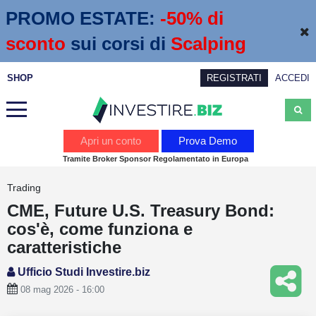
PROMO ESTATE:
 -50% di 
sconto
sui corsi di
Scalping
SHOP
REGISTRATI
ACCEDI
Analisi
Apri un conto
Prova Demo
Tramite Broker Sponsor Regolamentato in Europa
News
Trading
Calendario economico
CME, Future U.S. Treasury Bond:
Webinar
cos'è, come funziona e
caratteristiche
Servizi
Ufficio Studi Investire.biz
Trading
08 mag 2026 - 16:00
Education