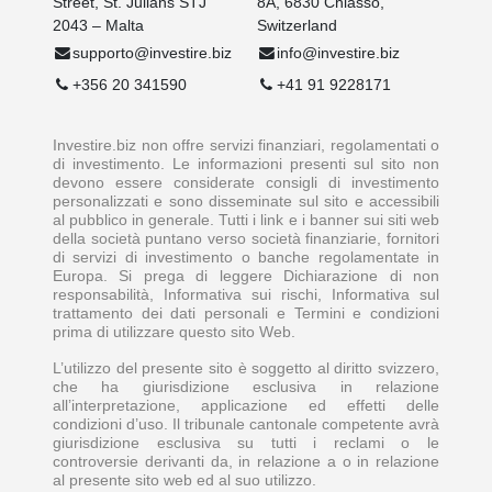
Street, St. Julians STJ
8A, 6830 Chiasso,
2043 – Malta
Switzerland
supporto@investire.biz
info@investire.biz
+356 20 341590
+41 91 9228171
Investire.biz non offre servizi finanziari, regolamentati o
di investimento. Le informazioni presenti sul sito non
devono essere considerate consigli di investimento
personalizzati e sono disseminate sul sito e accessibili
al pubblico in generale. Tutti i link e i banner sui siti web
della società puntano verso società finanziarie, fornitori
di servizi di investimento o banche regolamentate in
Europa. Si prega di leggere Dichiarazione di non
responsabilità, Informativa sui rischi, Informativa sul
trattamento dei dati personali e Termini e condizioni
prima di utilizzare questo sito Web.
L’utilizzo del presente sito è soggetto al diritto svizzero,
che ha giurisdizione esclusiva in relazione
all’interpretazione, applicazione ed effetti delle
condizioni d’uso. Il tribunale cantonale competente avrà
giurisdizione esclusiva su tutti i reclami o le
controversie derivanti da, in relazione a o in relazione
al presente sito web ed al suo utilizzo.