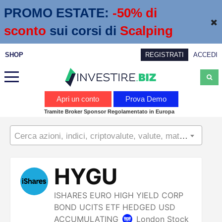
PROMO ESTATE:
 -50% di 
sconto
sui corsi di
Scalping
SHOP
REGISTRATI
ACCEDI
Analisi
Apri un conto
Prova Demo
Tramite Broker Sponsor Regolamentato in Europa
News
Cerca azioni, indici, criptovalute, valute, materie prime...
Calendario economico
Webinar
Servizi
Trading
Education