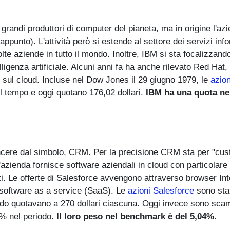
 grandi produttori di computer del pianeta, ma in origine l'az
punto). L'attività però si estende al settore dei servizi info
lte aziende in tutto il mondo. Inoltre, IBM si sta focalizzand
lligenza artificiale. Alcuni anni fa ha anche rilevato Red Hat,
sul cloud. Incluse nel Dow Jones il 29 giugno 1979, le
azio
el tempo e oggi quotano 176,02 dollari.
IBM ha una quota ne
incere dal simbolo, CRM. Per la precisione CRM sta per "cu
azienda fornisce software aziendali in cloud con particolare
enti. Le offerte di Salesforce avvengono attraverso browser Int
o software as a service (SaaS). Le
azioni Salesforce
sono sta
do quotavano a 270 dollari ciascuna. Oggi invece sono sca
2% nel periodo.
Il loro peso nel benchmark è del 5,04%.