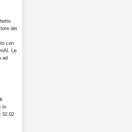
hetto
tore dei
ilo con
enAI. Le
a ad
di
 lo
i 32,02