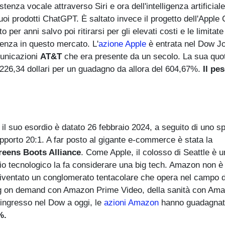
enza vocale attraverso Siri e ora dell'intelligenza artificial
oi prodotti ChatGPT. È saltato invece il progetto dell'Apple 
o per anni salvo poi ritirarsi per gli elevati costi e le limitate
renza in questo mercato. L'
azione Apple
è entrata nel Dow Jo
municazioni
AT&T
che era presente da un secolo. La sua quo
di 226,34 dollari per un guadagno da allora del 604,67%.
Il pe
suo esordio è datato 26 febbraio 2024, a seguito di uno spl
apporto 20:1. A far posto al gigante e-commerce è stata la
reens Boots Alliance
. Come Apple, il colosso di Seattle è u
io tecnologico la fa considerare una big tech. Amazon non è 
ventato un conglomerato tentacolare che opera nel campo d
g on demand con Amazon Prime Video, della sanità con Am
l'ingresso nel Dow a oggi, le
azioni Amazon
hanno guadagnato
%.