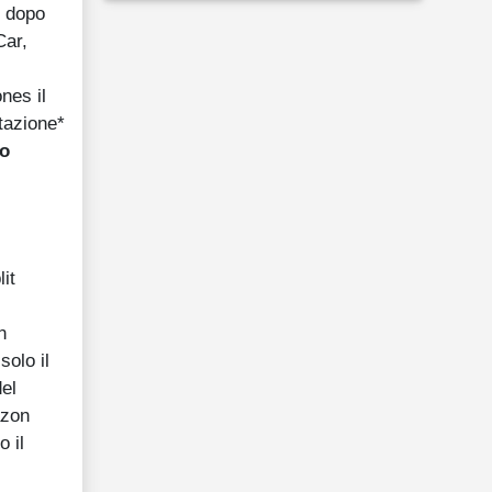
e dopo
Car,
nes il
tazione*
so
it
n
solo il
el
azon
 il