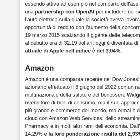
essendo attiva ad esempio nel comparto dell'assist
una
partnership con OpenAI
per includere nei su
l'auto elettrica sulla quale la società aveva lavorat
opportunità di reddito con l'aumento della concor
19 marzo 2015 scalzando il gigante delle teleco
al debutto era di 32,19 dollari; oggi è diventata 
attuale di Apple nell'indice è del 3,04%.
Amazon
Amazon è una comparsa recente nel Dow Jones: il 
azionario effettuato il 6 giugno del 2022 con un r
multinazionale della salute e del benessere
Walg
rivenditore di beni di consumo, ma il suo approcc
più grande e-commerce del mondo, ma ormai è di
cloud con Amazon Web Services, dello streamin
Pharmacy e in molti altri rami dell'economia. Dal
14,29% e
la loro ponderazione risulta del 2,93