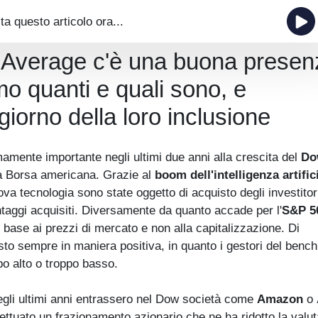
ta questo articolo ora...
l Average c'è una buona presen
amo quanti e quali sono, e
iorno della loro inclusione
emamente importante negli ultimi due anni alla crescita del
Do
 la Borsa americana. Grazie al
boom dell'intelligenza artific
va tecnologia sono state oggetto di acquisto degli investitor
vantaggi acquisiti. Diversamente da quanto accade per l'
S&P 5
base ai prezzi di mercato e non alla capitalizzazione. Di
sto sempre in maniera positiva, in quanto i gestori del benc
po alto o troppo basso.
negli ultimi anni entrassero nel Dow società come
Amazon
o
fettuato un frazionamento azionario che ne ha ridotto la valu