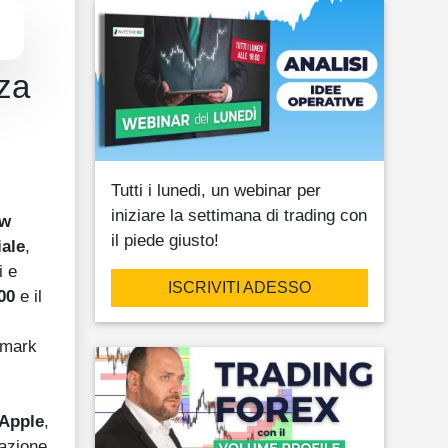
za
Tutti i lunedi, un webinar per
iniziare la settimana di trading con
w
il piede giusto!
iale
,
i e
ISCRIVITI ADESSO
00
e il
hmark
Apple
,
tazione