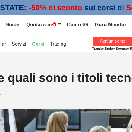
STATE:
 -50% di sconto
sui corsi di
S
Guide
Quotazioni
Conto IG
Guru Monitor
Apri un conto
nar
Servizi
Corsi
Trading
Tramite Broker Sponsor 
quali sono i titoli tecn
9