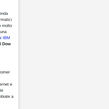
ienda
rmatici
o molto
 una
ni IBM
l Dow
stomer
ernet e
te
mbiate a