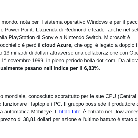
l mondo, nota per il sistema operativo Windows e per il pacc
e Power Point. L'azienda di Redmond è leader anche nel set
alla PlayStation di Sony e a Nintendo Switch. Microsoft è
'occhiello è però il
cloud Azure,
che oggi è legato a doppio f
tito 13 miliardi di dollari attraverso una collaborazione con Op
1° novembre 1999, in pieno periodo bolla dot-com. Da allor
tualmente pesano nell'indice per il 6,83%.
ello mondiale, conosciuto soprattutto per le sue CPU (Central
unzionare i laptop e i PC. Il gruppo possiede il produttore 
da automatica Mobileye. Il
titolo Intel
è entrato nel Dow Jones
prezzo di 38,81 dollari per azione e l'ultimo battuto è stato d
.