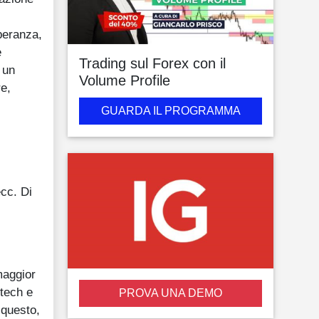
peranza,
e
Trading sul Forex con il
 un
Volume Profile
re,
GUARDA IL PROGRAMMA
ecc. Di
maggior
 tech e
PROVA UNA DEMO
 questo,