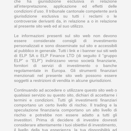
che ha giurisdizione esclusiva in relazione
all’interpretazione, applicazione ed effetti delle
condizioni d’uso. Il tribunale cantonale competente avrà
giurisdizione esclusiva su tutti i reclami o le
controversie derivanti da, in relazione a o in relazione
al presente sito web ed al suo utilizzo.
Le informazioni presenti sul sito web non devono
essere considerate consigli di investimento
personalizzati e sono disseminate sul sito e accessibili
al pubblico in generale. Tutti i link e i banner sui siti web
di ELP SA o ELP Finance LTD (di seguito il “gruppo
ELP” o “ELP”) indirizzano verso società finanziarie,
fornitori di servizi di investimento o banche
regolamentate in Europa. Gli strumenti finanziari
menzionati nel presente sito web possono essere
soggetti a restrizioni di vendita in alcune giurisdizioni.
Continuando ad accedere o utilizzare questo sito web o
qualsiasi servizio su questo sito, dichiari di accettarne i
termini e condizioni. Tutti gli investimenti finanziari
comportano un certo livello di rischio. Il trading e la
speculazione finanziaria comportano un alto livello di
rischio e potrebbe non essere adatto a tutti gli
investitori. Prima di decidere di investire dovresti
considerare attentamente i tuoi obiettivi di investimento,
il livello della tua esperienza, la tua disponibilità ad