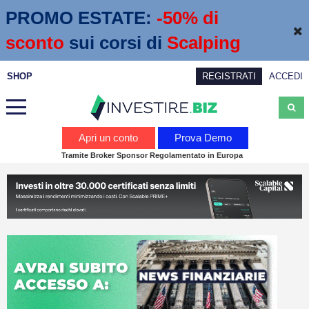
PROMO ESTATE:
 -50% di 
sconto
sui corsi di
Scalping
SHOP
REGISTRATI
ACCEDI
Analisi
Apri un conto
Prova Demo
Tramite Broker Sponsor Regolamentato in Europa
News
Calendario economico
Webinar
Servizi
Trading
Education