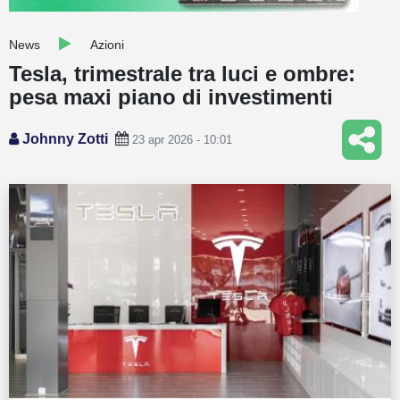
Guide
News
Azioni
Quotazioni
Tesla, trimestrale tra luci e ombre:
pesa maxi piano di investimenti
Conto IG
Guru Monitor
Johnny Zotti
23 apr 2026 - 10:01
Stagionalità
Altro