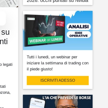
2026: occhi puntati su Nvidia
 su
nti
Tutti i lunedi, un webinar per
iniziare la settimana di trading con
o legati
il piede giusto!
ISCRIVITI ADESSO
tati
rozona,