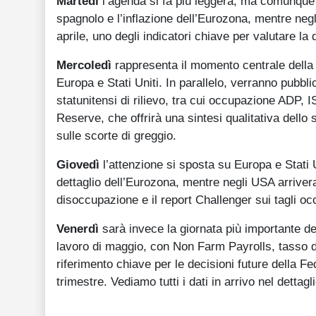
Martedì
l’agenda si fa più leggera, ma comunque s
spagnolo e l’inflazione dell’Eurozona, mentre negli 
aprile, uno degli indicatori chiave per valutare la
Mercoledì
rappresenta il momento centrale della
Europa e Stati Uniti. In parallelo, verranno pubbli
statunitensi di rilievo, tra cui occupazione ADP, I
Reserve, che offrirà una sintesi qualitativa dello
sulle scorte di greggio.
Giovedì
l’attenzione si sposta su Europa e Stati 
dettaglio dell’Eurozona, mentre negli USA arriveran
disoccupazione e il report Challenger sui tagli oc
Venerdì
sarà invece la giornata più importante del
lavoro di maggio, con Non Farm Payrolls, tasso d
riferimento chiave per le decisioni future della 
trimestre. Vediamo tutti i dati in arrivo nel dettagl