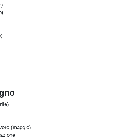
o)
o)
)
ugno
ile)
avoro (maggio)
pazione