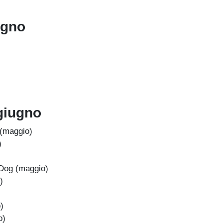
ugno
giugno
(maggio)
)
gDog (maggio)
)
)
o)