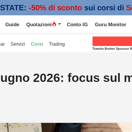
STATE:
 -50% di sconto
sui corsi di
S
Guide
Quotazioni
Conto IG
Guru Monitor
Apri un conto
ar
Servizi
Corsi
Trading
Tramite Broker Sponsor 
ugno 2026: focus sul m