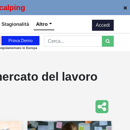
calping
Stagionalità
Altro
Accedi
Prova Demo
Regolamentato in Europa
ercato del lavoro