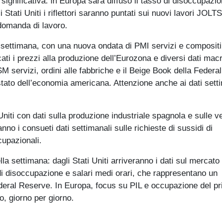
ignificativa: in Europa sarà diffuso il tasso di disoccupazi
Stati Uniti i riflettori saranno puntati sui nuovi lavori JOLTS
 domanda di lavoro.
 settimana, con una nuova ondata di PMI servizi e compositi 
cati i prezzi alla produzione dell’Eurozona e diversi dati mac
SM servizi, ordini alle fabbriche e il Beige Book della Federal
 stato dell’economia americana. Attenzione anche ai dati sett
Uniti con dati sulla produzione industriale spagnola e sulle ve
no i consueti dati settimanali sulle richieste di sussidi di
cupazionali.
la settimana: dagli Stati Uniti arriveranno i dati sul mercato
i disoccupazione e salari medi orari, che rappresentano un
Federal Reserve. In Europa, focus su PIL e occupazione del p
io, giorno per giorno.