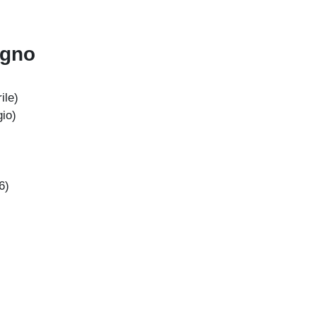
ugno
ile)
io)
6)