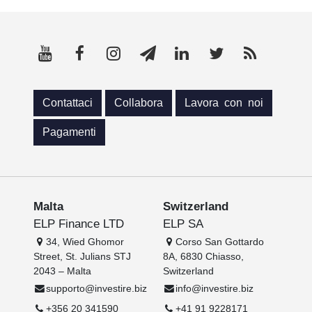
Contattaci
Collabora
Lavora con noi
Pagamenti
Malta
Switzerland
ELP Finance LTD
ELP SA
34, Wied Ghomor
Corso San Gottardo
Street, St. Julians STJ
8A, 6830 Chiasso,
2043 – Malta
Switzerland
supporto@investire.biz
info@investire.biz
+356 20 341590
+41 91 9228171