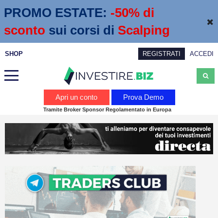
PROMO ESTATE:
 -50% di 
sconto
sui corsi di
Scalping
SHOP
REGISTRATI
ACCEDI
Analisi
Apri un conto
Prova Demo
Tramite Broker Sponsor Regolamentato in Europa
News
Calendario economico
Webinar
Servizi
Trading
Education