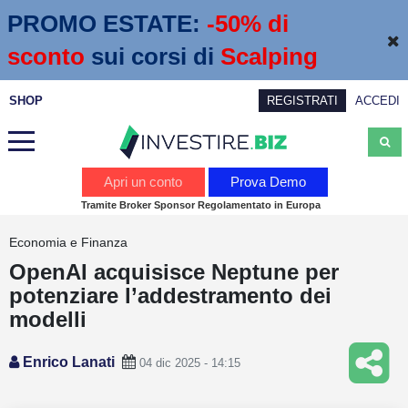
PROMO ESTATE:
 -50% di 
sconto
sui corsi di
Scalping
SHOP
REGISTRATI
ACCEDI
Analisi
Apri un conto
Prova Demo
Tramite Broker Sponsor Regolamentato in Europa
News
Economia e Finanza
Calendario economico
OpenAI acquisisce Neptune per
Webinar
potenziare l’addestramento dei
modelli
Servizi
Enrico Lanati
Trading
04 dic 2025 - 14:15
Education