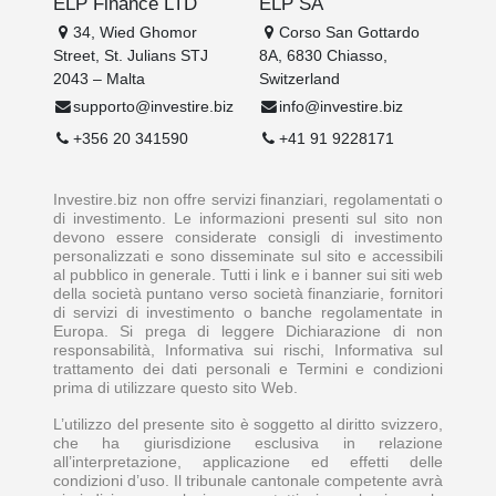
ELP Finance LTD
ELP SA
34, Wied Ghomor
Corso San Gottardo
Street, St. Julians STJ
8A, 6830 Chiasso,
2043 – Malta
Switzerland
supporto@investire.biz
info@investire.biz
+356 20 341590
+41 91 9228171
Investire.biz non offre servizi finanziari, regolamentati o
di investimento. Le informazioni presenti sul sito non
devono essere considerate consigli di investimento
personalizzati e sono disseminate sul sito e accessibili
al pubblico in generale. Tutti i link e i banner sui siti web
della società puntano verso società finanziarie, fornitori
di servizi di investimento o banche regolamentate in
Europa. Si prega di leggere Dichiarazione di non
responsabilità, Informativa sui rischi, Informativa sul
trattamento dei dati personali e Termini e condizioni
prima di utilizzare questo sito Web.
L’utilizzo del presente sito è soggetto al diritto svizzero,
che ha giurisdizione esclusiva in relazione
all’interpretazione, applicazione ed effetti delle
condizioni d’uso. Il tribunale cantonale competente avrà