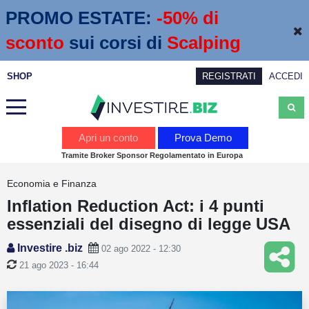
PROMO ESTATE:
 -50% di 
sconto
sui corsi di
Scalping
SHOP
REGISTRATI
ACCEDI
Analisi
Apri un conto
Prova Demo
Tramite Broker Sponsor Regolamentato in Europa
News
Economia e Finanza
Calendario economico
Inflation Reduction Act: i 4 punti
Webinar
essenziali del disegno di legge USA
Servizi
Investire .biz
02 ago 2022 - 12:30
21 ago 2023 - 16:44
Trading
Education