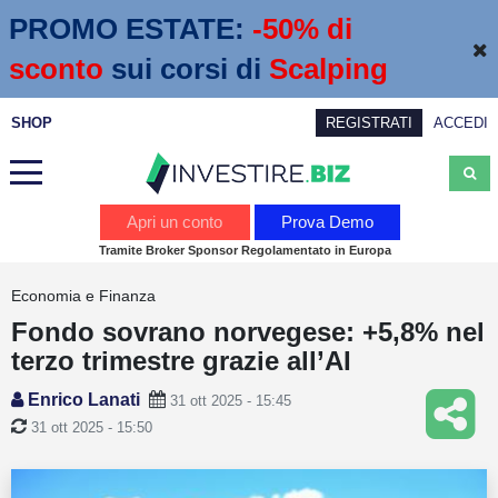
PROMO ESTATE:
 -50% di 
sconto
sui corsi di
Scalping
SHOP
REGISTRATI
ACCEDI
Analisi
Apri un conto
Prova Demo
Tramite Broker Sponsor Regolamentato in Europa
News
Economia e Finanza
Calendario economico
Fondo sovrano norvegese: +5,8% nel
Webinar
terzo trimestre grazie all’AI
Servizi
Enrico Lanati
31 ott 2025 - 15:45
31 ott 2025 - 15:50
Trading
Education