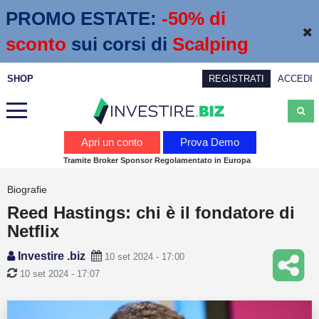
PROMO ESTATE:
 -50% di 
sconto
sui corsi di
Scalping
SHOP
REGISTRATI
ACCEDI
Analisi
Apri un conto
Prova Demo
Tramite Broker Sponsor Regolamentato in Europa
News
Biografie
Calendario economico
Reed Hastings: chi è il fondatore di
Webinar
Netflix
Servizi
Investire .biz
10 set 2024 - 17:00
10 set 2024 - 17:07
Trading
Education