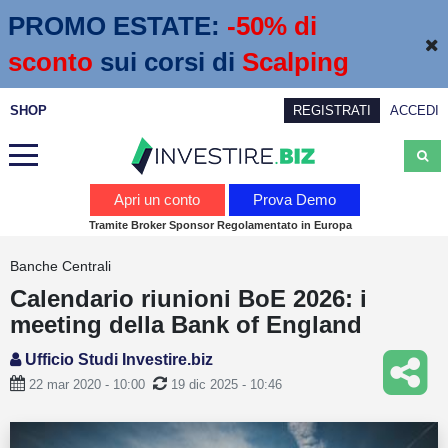
PROMO ESTATE:
 -50% di 
sconto
sui corsi di
Scalping
SHOP
REGISTRATI
ACCEDI
Analisi
Apri un conto
Prova Demo
Tramite Broker Sponsor Regolamentato in Europa
News
Banche Centrali
Calendario economico
Calendario riunioni BoE 2026: i
Webinar
meeting della Bank of England
Servizi
Ufficio Studi Investire.biz
22 mar 2020 - 10:00
19 dic 2025 - 10:46
Trading
Education