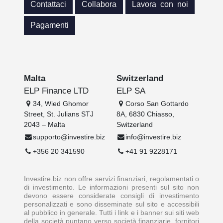
Contattaci
Collabora
Lavora con noi
Pagamenti
Malta
Switzerland
ELP Finance LTD
ELP SA
34, Wied Ghomor
Corso San Gottardo
Street, St. Julians STJ
8A, 6830 Chiasso,
2043 – Malta
Switzerland
supporto@investire.biz
info@investire.biz
+356 20 341590
+41 91 9228171
Investire.biz non offre servizi finanziari, regolamentati o
di investimento. Le informazioni presenti sul sito non
devono essere considerate consigli di investimento
personalizzati e sono disseminate sul sito e accessibili
al pubblico in generale. Tutti i link e i banner sui siti web
della società puntano verso società finanziarie, fornitori