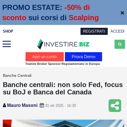
PROMO ESTATE:
 -50% di 
sconto
sui corsi di
Scalping
SHOP
REGISTRATI
ACCEDI
Analisi
Apri un conto
Prova Demo
Tramite Broker Sponsor Regolamentato in Europa
News
Banche Centrali
Calendario economico
Banche centrali: non solo Fed, focus
Webinar
su BoJ e Banca del Canada
Servizi
Mauro Masoni
31 ott 2025 - 16:30
Trading
Education