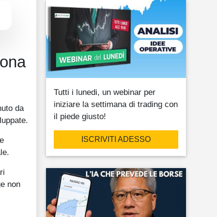
rona
Tutti i lunedi, un webinar per
iniziare la settimana di trading con
nuto da
il piede giusto!
iluppate.
ISCRIVITI ADESSO
se
le.
ri
ge non