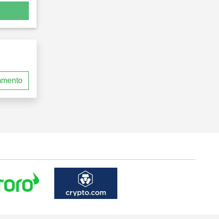
mmento