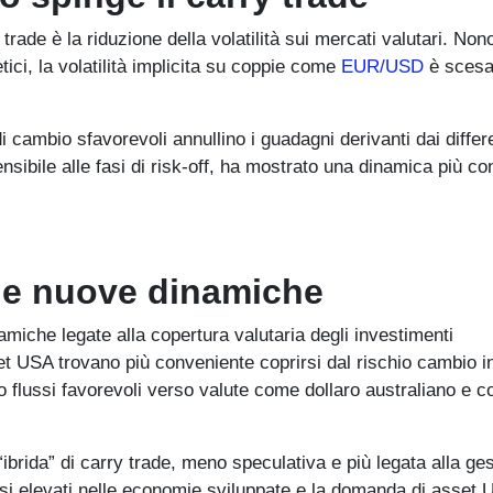
 trade è la riduzione della volatilità sui mercati valutari. Non
tici, la volatilità implicita su coppie come
EUR/USD
è sces
 cambio sfavorevoli annullino i guadagni derivanti dai differe
nsibile alle fasi di risk-off, ha mostrato una dinamica più co
i e nuove dinamiche
miche legate alla copertura valutaria degli investimenti
set USA trovano più conveniente coprirsi dal rischio cambio i
o flussi favorevoli verso valute come dollaro australiano e c
“ibrida” di carry trade, meno speculativa e più legata alla ge
assi elevati nelle economie sviluppate e la domanda di asset