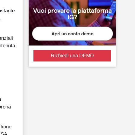
ostante
a
nziali
ntenuta,
Richiedi una DEMO
n
orona
stione
 USA