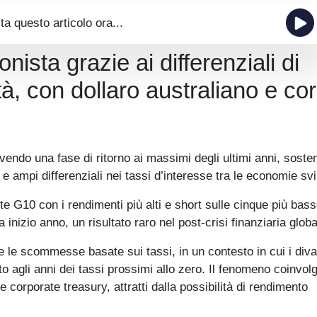
ta questo articolo ora...
onista grazie ai differenziali di
ità, con dollaro australiano e co
vivendo una fase di ritorno ai massimi degli ultimi anni, soste
 e ampi differenziali nei tassi d’interesse tra le economie sv
te G10 con i rendimenti più alti e short sulle cinque più bas
izio anno, un risultato raro nel post-crisi finanziaria globa
re le scommesse basate sui tassi, in un contesto in cui i diva
to agli anni dei tassi prossimi allo zero. Il fenomeno coinvol
e corporate treasury, attratti dalla possibilità di rendimento