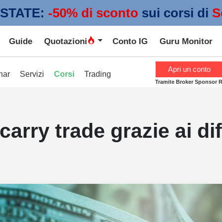
STATE:
 -50% di sconto
sui corsi di
S
Guide
Quotazioni
Conto IG
Guru Monitor
Apri un conto
nar
Servizi
Corsi
Trading
Tramite Broker Sponsor 
 carry trade grazie ai di