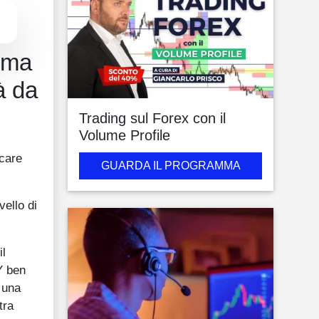
, ma
à da
Trading sul Forex con il
Volume Profile
ncare
GUARDA IL PROGRAMMA
vello di
il
Y ben
e una
tra