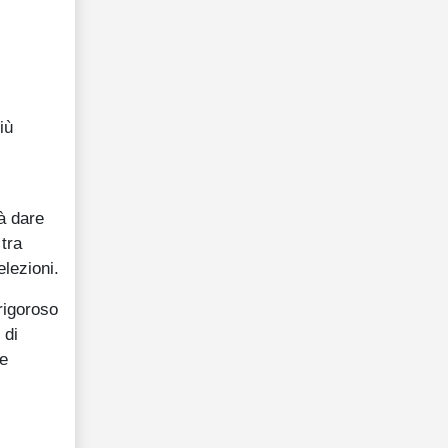
iù
à dare
tra
elezioni.
rigoroso
 di
ce