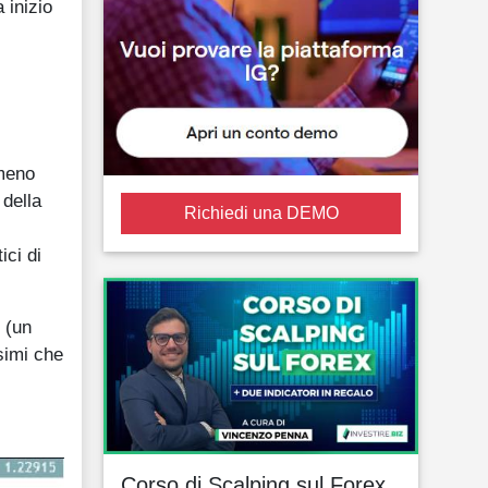
 inizio
 meno
 della
Richiedi una DEMO
ici di
 (un
ssimi che
Corso di Scalping sul Forex