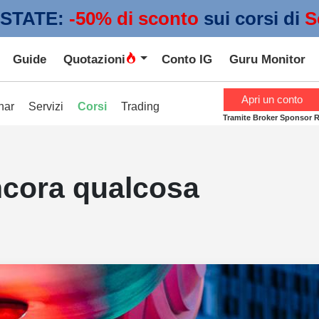
STATE:
 -50% di sconto
sui corsi di
S
Guide
Quotazioni
Conto IG
Guru Monitor
Apri un conto
nar
Servizi
Corsi
Trading
Tramite Broker Sponsor 
ncora qualcosa