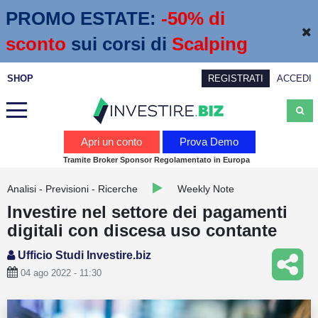
PROMO ESTATE:
 -50% di 
sconto
sui corsi di
Scalping
SHOP
REGISTRATI
ACCEDI
Analisi
Apri un conto
Prova Demo
Tramite Broker Sponsor Regolamentato in Europa
News
Analisi - Previsioni - Ricerche
Weekly Note
Calendario economico
Investire nel settore dei pagamenti
Webinar
digitali con discesa uso contante
Servizi
Ufficio Studi Investire.biz
04 ago 2022 - 11:30
Trading
Education