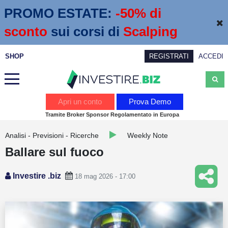
PROMO ESTATE:
 -50% di 
sconto
sui corsi di
Scalping
SHOP
REGISTRATI
ACCEDI
Analisi
Apri un conto
Prova Demo
Tramite Broker Sponsor Regolamentato in Europa
News
Analisi - Previsioni - Ricerche
Weekly Note
Calendario economico
Ballare sul fuoco
Webinar
Investire .biz
18 mag 2026 - 17:00
Servizi
Trading
Education