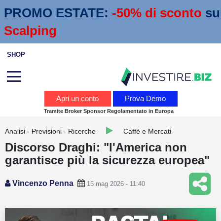
PROMO ESTATE:
 -50% di sconto
su
Scalping
SHOP
Analisi
Apri un conto
Prova Demo
Tramite Broker Sponsor Regolamentato in Europa
News
Analisi - Previsioni - Ricerche
Caffè e Mercati
Calendario economico
Discorso Draghi: "l'America non
Webinar
garantisce più la sicurezza europea"
Servizi
Vincenzo Penna
15 mag 2026 - 11:40
Trading
Education