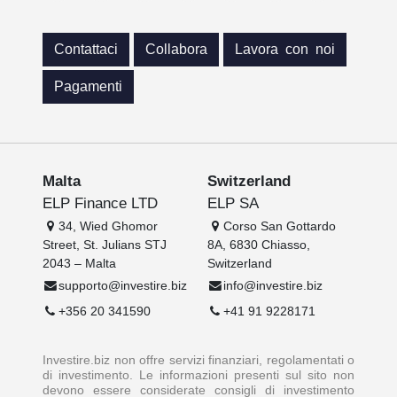
Contattaci
Collabora
Lavora con noi
Pagamenti
Malta
Switzerland
ELP Finance LTD
ELP SA
34, Wied Ghomor
Corso San Gottardo
Street, St. Julians STJ
8A, 6830 Chiasso,
2043 – Malta
Switzerland
supporto@investire.biz
info@investire.biz
+356 20 341590
+41 91 9228171
Investire.biz non offre servizi finanziari, regolamentati o
di investimento. Le informazioni presenti sul sito non
devono essere considerate consigli di investimento