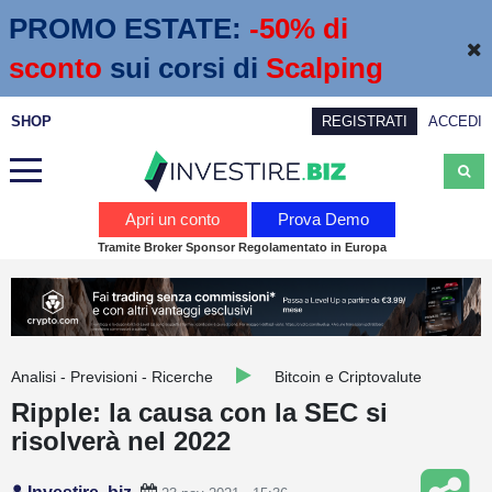
PROMO ESTATE:
 -50% di 
sconto
sui corsi di
Scalping
SHOP
REGISTRATI
ACCEDI
Analisi
Apri un conto
Prova Demo
Tramite Broker Sponsor Regolamentato in Europa
News
Calendario economico
Webinar
Analisi - Previsioni - Ricerche
Bitcoin e Criptovalute
Servizi
Ripple: la causa con la SEC si
risolverà nel 2022
Trading
Education