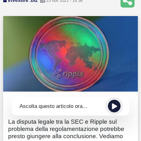
Investire .biz
23 nov 2021 - 15:36
Guide
Quotazioni
Conto IG
Guru Monitor
Stagionalità
Altro
Ascolta questo articolo ora...
La disputa legale tra la SEC e Ripple sul
problema della regolamentazione potrebbe
presto giungere alla conclusione. Vediamo