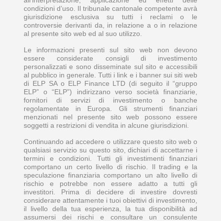
all’interpretazione, applicazione ed effetti delle
condizioni d’uso. Il tribunale cantonale competente avrà
giurisdizione esclusiva su tutti i reclami o le
controversie derivanti da, in relazione a o in relazione
al presente sito web ed al suo utilizzo.
Le informazioni presenti sul sito web non devono
essere considerate consigli di investimento
personalizzati e sono disseminate sul sito e accessibili
al pubblico in generale. Tutti i link e i banner sui siti web
di ELP SA o ELP Finance LTD (di seguito il “gruppo
ELP” o “ELP”) indirizzano verso società finanziarie,
fornitori di servizi di investimento o banche
regolamentate in Europa. Gli strumenti finanziari
menzionati nel presente sito web possono essere
soggetti a restrizioni di vendita in alcune giurisdizioni.
Continuando ad accedere o utilizzare questo sito web o
qualsiasi servizio su questo sito, dichiari di accettarne i
termini e condizioni. Tutti gli investimenti finanziari
comportano un certo livello di rischio. Il trading e la
speculazione finanziaria comportano un alto livello di
rischio e potrebbe non essere adatto a tutti gli
investitori. Prima di decidere di investire dovresti
considerare attentamente i tuoi obiettivi di investimento,
il livello della tua esperienza, la tua disponibilità ad
assumersi dei rischi e consultare un consulente