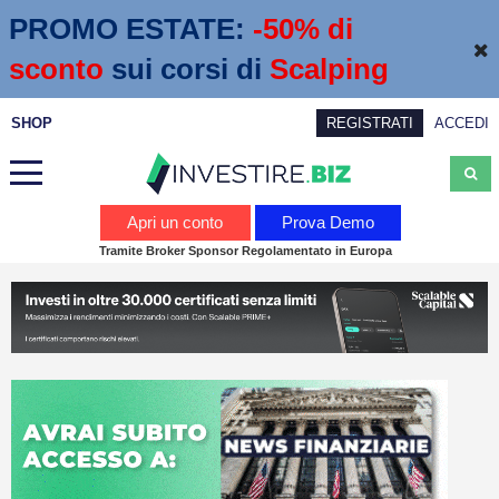
PROMO ESTATE:
 -50% di 
sconto
sui corsi di
Scalping
SHOP
REGISTRATI
ACCEDI
Analisi
Apri un conto
Prova Demo
Tramite Broker Sponsor Regolamentato in Europa
News
Calendario economico
Webinar
Servizi
Trading
Education