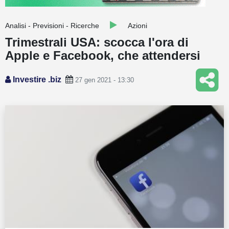
Guide
Analisi - Previsioni - Ricerche
Azioni
Quotazioni
Trimestrali USA: scocca l'ora di
Apple e Facebook, che attendersi
Conto IG
Guru Monitor
Investire .biz
27 gen 2021 - 13:30
Stagionalità
Altro