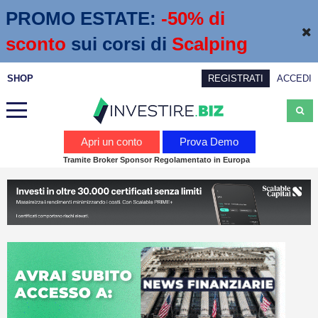
PROMO ESTATE:
 -50% di 
sconto
sui corsi di
Scalping
SHOP
REGISTRATI
ACCEDI
Analisi
Apri un conto
Prova Demo
Tramite Broker Sponsor Regolamentato in Europa
News
Calendario economico
Webinar
Servizi
Trading
Education