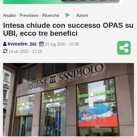
Guide
Analisi - Previsioni - Ricerche
Azioni
Quotazioni
Intesa chiude con successo OPAS su
UBI, ecco tre benefici
Conto IG
Investire .biz
31 lug 2020 - 10:38
Guru Monitor
14 ott 2022 - 17:13
Stagionalità
Altro