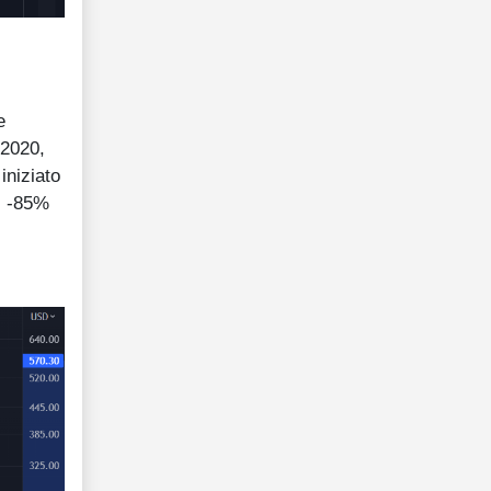
e
 2020,
iniziato
al -85%