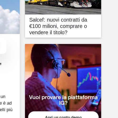
Salcef: nuovi contratti da
€100 milioni, comprare o
vendere il titolo?
,
 un
ne è ad
lli più