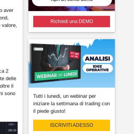
po aver
end,
Richiedi una DEMO
 valore,
ca 2
te delle
ltre il
mi sono
Tutti i lunedi, un webinar per
iniziare la settimana di trading con
il piede giusto!
ISCRIVITI ADESSO