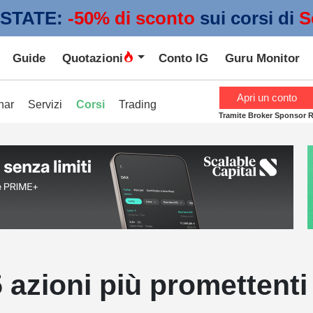
STATE:
 -50% di sconto
sui corsi di
S
Guide
Quotazioni
Conto IG
Guru Monitor
Apri un conto
nar
Servizi
Corsi
Trading
Tramite Broker Sponsor 
 5 azioni più prometten