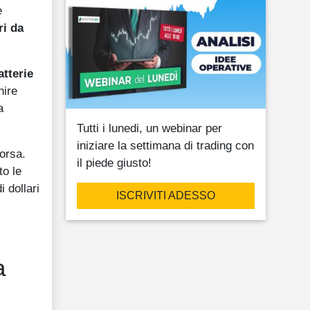
e
ri da
atterie
nire
a
Tutti i lunedi, un webinar per
iniziare la settimana di trading con
Borsa.
il piede giusto!
to le
 dollari
ISCRIVITI ADESSO
a