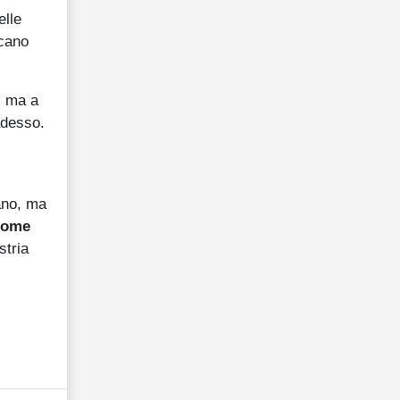
elle
icano
, ma a
adesso.
cano, ma
 come
stria