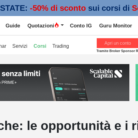
STATE:
 -50% di sconto
sui corsi di
S
Guide
Quotazioni
Conto IG
Guru Monitor
Apri un conto
nar
Servizi
Corsi
Trading
Tramite Broker Sponsor 
iche: le opportunità e i 