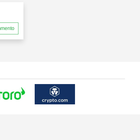
mmento