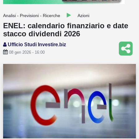
Guide
Analisi - Previsioni - Ricerche
Azioni
Quotazioni
ENEL: calendario finanziario e date
stacco dividendi 2026
Conto IG
Ufficio Studi Investire.biz
Guru Monitor
08 gen 2026 - 16:00
Stagionalità
Altro