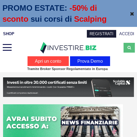
PROMO ESTATE:
 -50% di 
sconto
sui corsi di
Scalping
SHOP
REGISTRATI
ACCEDI
Analisi
Apri un conto
Prova Demo
Tramite Broker Sponsor Regolamentato in Europa
News
Calendario economico
Webinar
Servizi
Trading
Education