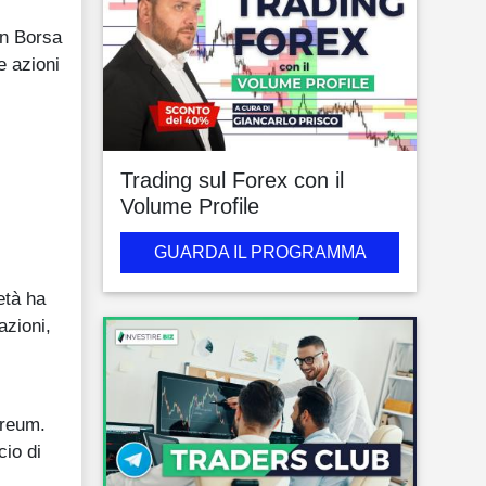
 in Borsa
le azioni
Trading sul Forex con il
Volume Profile
GUARDA IL PROGRAMMA
età ha
azioni,
ereum.
cio di