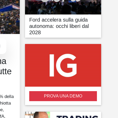
Ford accelera sulla guida
autonoma: occhi liberi dal
2028
na
utte
PROVA UNA DEMO
0% della
hiotta
ne,
fA.