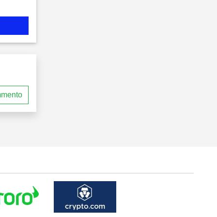
mmento