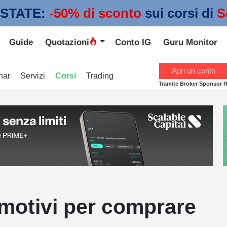
STATE:
 -50% di sconto
sui corsi di
S
Guide
Quotazioni
Conto IG
Guru Monitor
Apri un conto
nar
Servizi
Corsi
Trading
Tramite Broker Sponsor 
 motivi per comprare