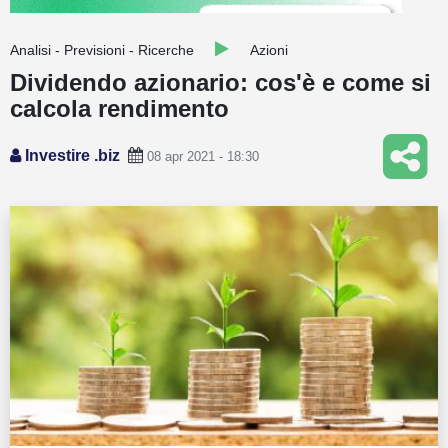
Guide
Analisi - Previsioni - Ricerche
Azioni
Quotazioni
Dividendo azionario: cos'è e come si
calcola rendimento
Conto IG
Guru Monitor
Investire .biz
08 apr 2021 - 18:30
Stagionalità
Altro