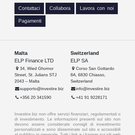
Contattaci
Collabora
Lavora con noi
Pagamenti
Malta
Switzerland
ELP Finance LTD
ELP SA
34, Wied Ghomor
Corso San Gottardo
Street, St. Julians STJ
8A, 6830 Chiasso,
2043 – Malta
Switzerland
supporto@investire.biz
info@investire.biz
+356 20 341590
+41 91 9228171
Investire.biz non offre servizi finanziari, regolamentati o
di investimento. Le informazioni presenti sul sito non
devono essere considerate consigli di investimento
personalizzati e sono disseminate sul sito e accessibili
al pubblico in generale. Tutti i link e i banner sui siti web