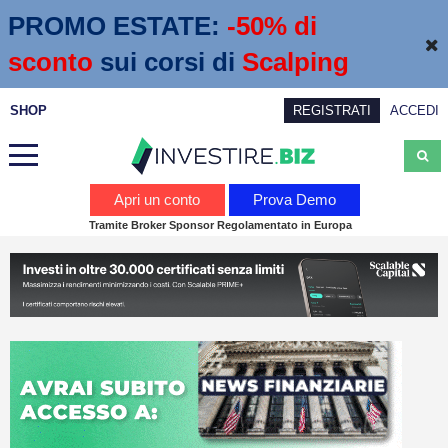
PROMO ESTATE:
 -50% di 
sconto
sui corsi di
Scalping
SHOP
REGISTRATI
ACCEDI
Analisi
Apri un conto
Prova Demo
Tramite Broker Sponsor Regolamentato in Europa
News
Calendario economico
Webinar
Servizi
Trading
Education