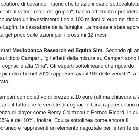
produttore di bevande, ritiene che le azioni siano sottovalutate
ente il valore reale del gruppo", hanno affermato i proprietar
nunciato un investimento fino a 100 milioni di euro nel titolo
Lagfin, la cassaforte della famiglia. La mossa è stata appr
 target price sulle azioni per i prossimi 12 mesi.
 stati
Mediobanca Research ed Equita Sim.
Secondo gli ana
ul titolo Campari, "gli effetti della misura su Campari sono l
 cognac e alla Cina". Gli esperti sottolineano che riguardo
piccolo che nel 2022 rappresentava il 9% delle vendite", a 
urato.
Campari con obiettivo di prezzo a 10 euro (ultima chiusura a 
cano il fatto che le vendite di cognac in Cina rappresentino 
erenza di player come Remy Cointreau e Pernod Ricard, in cui
 35% e del 10%. Inoltre, Equita sottolinea come ancora il
raneo e rappresenti un elemento negoziale per le tariffe de