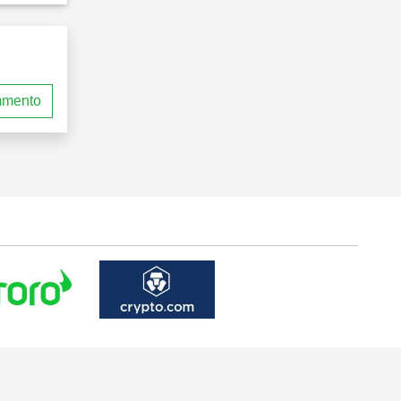
mmento