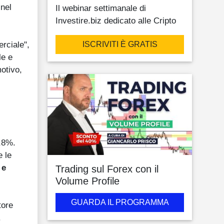
 nel
Il webinar settimanale di
Investire.biz dedicato alle Cripto
rciale",
ISCRIVITI È GRATIS
le e
otivo,
4,8%.
e le
 e
Trading sul Forex con il
Volume Profile
GUARDA IL PROGRAMMA
tore
.