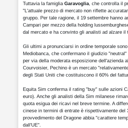
Tuttavia la famiglia
Garavoglia
, che controlla il 
"L'attuale prezzo di mercato non riflette accuratam
gruppo. Per tale ragione, il 19 settembre hanno an
Campari per mezzo della holding lussemburghese 
dal mercato e ha convinto gli analisti ad alzare il
Gli ultimi a pronunciarsi in ordine temporale sono
Mediobanca, che confermano il giudizio "neutral" s
per via della moderata esposizione dell'azienda al
Courvoisier, Pechino è un mercato "relativamente 
degli Stati Uniti che costituiscono il 60% del fatt
Equita Sim conferma il rating "buy" sulle azioni 
euro). Anche gli analisti della Sim milanese rimar
quota esigua dei ricavi nel breve termine. A diff
cinese in termini di entrate è rispettivamente del
provvedimento del Dragone abbia "carattere tempo
dall'UE".