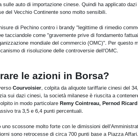
 sulle auto di importazione cinese. Quindi ha applicato dazi
ese del Vecchio Continente sono molto sensibili.
misure di Pechino contro i brandy "legittime di rimedio comme
pee tacciandole come "gravemente prive di fondamento fattua
'Organizzazione mondiale del commercio (OMC)". Per questo m
ccanismo di risoluzione delle controversie dell'OMC.
are le azioni in Borsa?
averso
Courvoisier
, colpita da aliquote tariffarie cinesi del 3
ia sui dazi cinesi, la società milanese è riuscita a contener
a colpito in modo particolare
Remy Cointreau, Pernod Ricard
ssivo tra 3,5 e 6,4 punti percentuali.
uno scossone molto forte con le dimissioni dell'Amministra
giorni sono retrocesse di circa 700 punti base a Piazza Affari