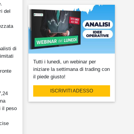
.
i del
ezzata
listi di
imitati
Tutti i lunedi, un webinar per
iniziare la settimana di trading con
fronte
il piede giusto!
ISCRIVITI ADESSO
7,24
una
 il peso
cise