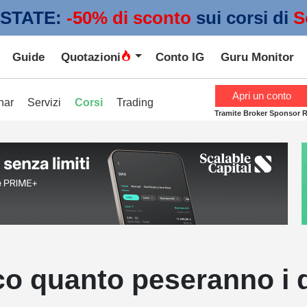
STATE:
 -50% di sconto
sui corsi di
S
Guide
Quotazioni
Conto IG
Guru Monitor
Apri un conto
nar
Servizi
Corsi
Trading
Tramite Broker Sponsor 
o quanto peseranno i d