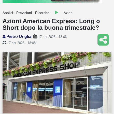
Guide
Analisi - Previsioni - Ricerche
Azioni
Quotazioni
Azioni American Express: Long o
Short dopo la buona trimestrale?
Conto IG
Pietro Origlia
17 apr 2025 - 18:06
Guru Monitor
17 apr 2025 - 18:08
Stagionalità
Altro