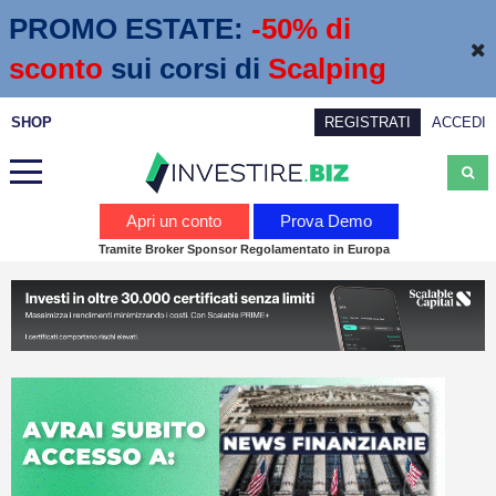
PROMO ESTATE:
 -50% di 
sconto
sui corsi di
Scalping
SHOP
REGISTRATI
ACCEDI
Analisi
Apri un conto
Prova Demo
Tramite Broker Sponsor Regolamentato in Europa
News
Calendario economico
Webinar
Servizi
Trading
Education