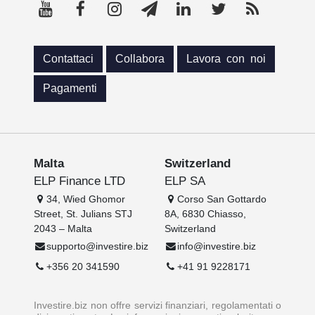
Contattaci
Collabora
Lavora con noi
Pagamenti
Malta
Switzerland
ELP Finance LTD
ELP SA
34, Wied Ghomor
Corso San Gottardo
Street, St. Julians STJ
8A, 6830 Chiasso,
2043 – Malta
Switzerland
supporto@investire.biz
info@investire.biz
+356 20 341590
+41 91 9228171
Investire.biz non offre servizi finanziari, regolamentati o