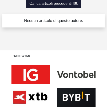
Carica articoli precedenti
Guide
Quotazioni
Nessun articolo di questo autore.
Conto IG
Guru Monitor
Stagionalità
Altro
I Nostri Partners