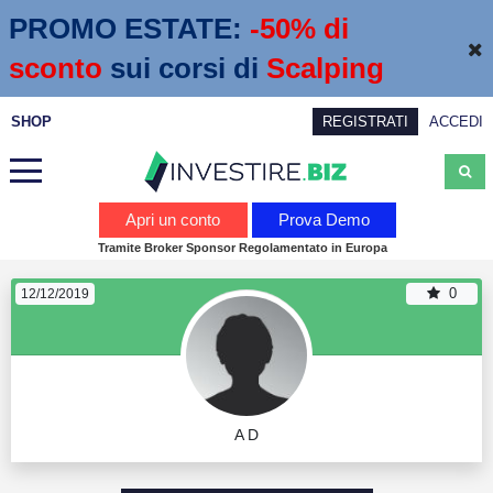
PROMO ESTATE:
 -50% di 
sconto
sui corsi di
Scalping
SHOP
REGISTRATI
ACCEDI
Analisi
Apri un conto
Prova Demo
Tramite Broker Sponsor Regolamentato in Europa
News
0
12/12/2019
Calendario economico
Webinar
Servizi
A D
Trading
Education