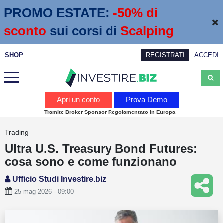
PROMO ESTATE:
 -50% di 
sconto
sui corsi di
Scalping
SHOP
REGISTRATI
ACCEDI
Analisi
Apri un conto
Prova Demo
Tramite Broker Sponsor Regolamentato in Europa
News
Trading
Calendario economico
Ultra U.S. Treasury Bond Futures:
Webinar
cosa sono e come funzionano
Servizi
Ufficio Studi Investire.biz
25 mag 2026 - 09:00
Trading
Education