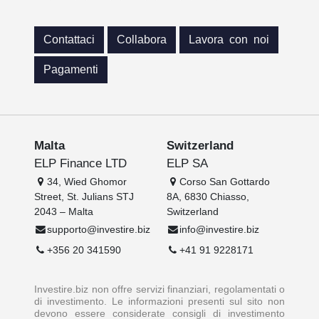
Contattaci
Collabora
Lavora con noi
Pagamenti
Malta
Switzerland
ELP Finance LTD
ELP SA
34, Wied Ghomor
Corso San Gottardo
Street, St. Julians STJ
8A, 6830 Chiasso,
2043 – Malta
Switzerland
supporto@investire.biz
info@investire.biz
+356 20 341590
+41 91 9228171
Investire.biz non offre servizi finanziari, regolamentati o
di investimento. Le informazioni presenti sul sito non
devono essere considerate consigli di investimento