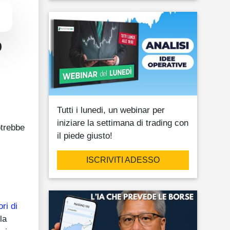
o
Tutti i lunedi, un webinar per
iniziare la settimana di trading con
otrebbe
il piede giusto!
ISCRIVITI ADESSO
ri di
la