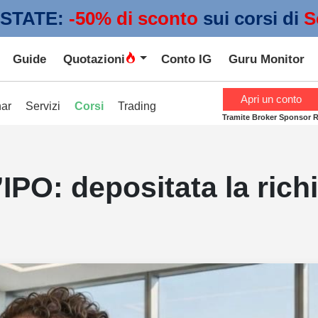
STATE:
 -50% di sconto
sui corsi di
S
Guide
Quotazioni
Conto IG
Guru Monitor
Apri un conto
ar
Servizi
Corsi
Trading
Tramite Broker Sponsor 
IPO: depositata la rich