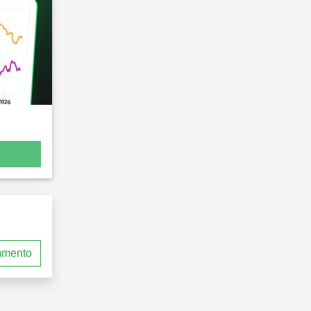
mmento