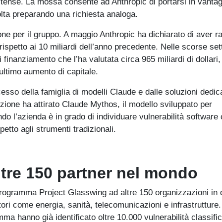
unitense. La mossa consente ad Anthropic di portarsi in vanta
olta preparando una richiesta analoga.
ne per il gruppo. A maggio Anthropic ha dichiarato di aver r
, rispetto ai 10 miliardi dell’anno precedente. Nelle scorse se
finanziamento che l’ha valutata circa 965 miliardi di dollari,
ultimo aumento di capitale.
esso della famiglia di modelli Claude e dalle soluzioni dedica
ione ha attirato Claude Mythos, il modello sviluppato per
do l’azienda è in grado di individuare vulnerabilità software
petto agli strumenti tradizionali.
tre 150 partner nel mondo
programma Project Glasswing ad altre 150 organizzazioni in o
ri come energia, sanità, telecomunicazioni e infrastrutture.
mma hanno già identificato oltre 10.000 vulnerabilità classifi