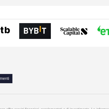
menti
 non offre servizi finanziari, regolamentati o di investimento. Le inform