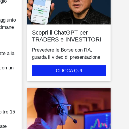
ggio
aggiunto
ttimane
Scopri il ChatGPT per
TRADERS e INVESTITORI
Prevedere le Borse con l'IA,
te alla
guarda il video di presentazione
 con un
CLICCA QUI
ltre 15
cate