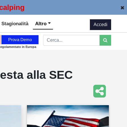
calping
Stagionalità
Altro
Accedi
Prova Demo
Regolamentato in Europa
iesta alla SEC