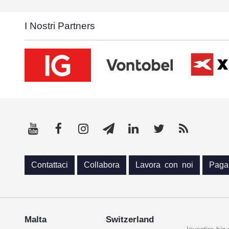
I Nostri Partners
Contattaci
Collabora
Lavora con noi
Paga
Malta
Switzerland
Investire.biz