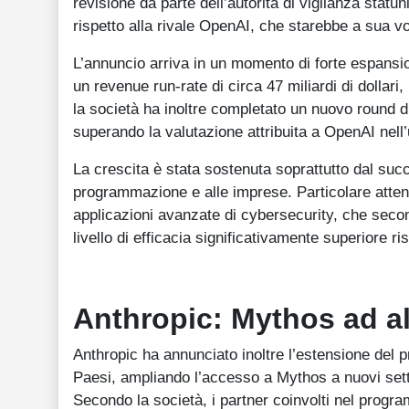
revisione da parte dell’autorità di vigilanza stat
rispetto alla rivale OpenAI, che starebbe a sua v
L’annuncio arriva in un momento di forte espansio
un revenue run-rate di circa 47 miliardi di dollari
la società ha inoltre completato un nuovo round di 
superando la valutazione attribuita a OpenAI nell’
La crescita è stata sostenuta soprattutto dal succ
programmazione e alle imprese. Particolare attenz
applicazioni avanzate di cybersecurity, che secon
livello di efficacia significativamente superiore ris
Anthropic: Mythos ad al
Anthropic ha annunciato inoltre l’estensione del 
Paesi, ampliando l’accesso a Mythos a nuovi setto
Secondo la società, i partner coinvolti nel progra