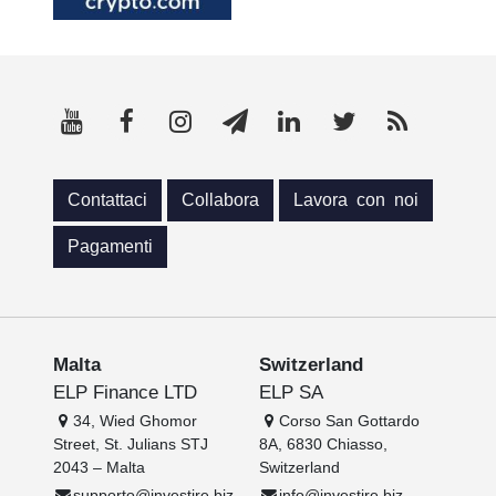
Contattaci
Collabora
Lavora con noi
Pagamenti
Malta
Switzerland
ELP Finance LTD
ELP SA
34, Wied Ghomor
Corso San Gottardo
Street, St. Julians STJ
8A, 6830 Chiasso,
2043 – Malta
Switzerland
supporto@investire.biz
info@investire.biz