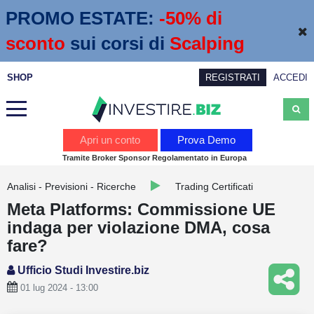
PROMO ESTATE:
 -50% di 
sconto
sui corsi di
Scalping
SHOP
REGISTRATI
ACCEDI
Analisi
Apri un conto
Prova Demo
Tramite Broker Sponsor Regolamentato in Europa
News
Analisi - Previsioni - Ricerche
Trading Certificati
Calendario economico
Meta Platforms: Commissione UE
Webinar
indaga per violazione DMA, cosa
fare?
Servizi
Ufficio Studi Investire.biz
Trading
01 lug 2024 - 13:00
Education