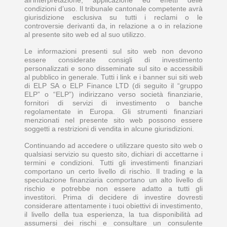
all’interpretazione, applicazione ed effetti delle
condizioni d’uso. Il tribunale cantonale competente avrà
giurisdizione esclusiva su tutti i reclami o le
controversie derivanti da, in relazione a o in relazione
al presente sito web ed al suo utilizzo.
Le informazioni presenti sul sito web non devono
essere considerate consigli di investimento
personalizzati e sono disseminate sul sito e accessibili
al pubblico in generale. Tutti i link e i banner sui siti web
di ELP SA o ELP Finance LTD (di seguito il “gruppo
ELP” o “ELP”) indirizzano verso società finanziarie,
fornitori di servizi di investimento o banche
regolamentate in Europa. Gli strumenti finanziari
menzionati nel presente sito web possono essere
soggetti a restrizioni di vendita in alcune giurisdizioni.
Continuando ad accedere o utilizzare questo sito web o
qualsiasi servizio su questo sito, dichiari di accettarne i
termini e condizioni. Tutti gli investimenti finanziari
comportano un certo livello di rischio. Il trading e la
speculazione finanziaria comportano un alto livello di
rischio e potrebbe non essere adatto a tutti gli
investitori. Prima di decidere di investire dovresti
considerare attentamente i tuoi obiettivi di investimento,
il livello della tua esperienza, la tua disponibilità ad
assumersi dei rischi e consultare un consulente