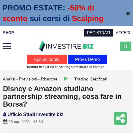
PROMO ESTATE:
 -50% di 
sconto
sui corsi di
Scalping
SHOP
REGISTRATI
ACCEDI
Analisi
Apri un conto
Prova Demo
Tramite Broker Sponsor Regolamentato in Europa
News
Analisi - Previsioni - Ricerche
Trading Certificati
Calendario economico
Disney e Amazon studiano
Webinar
partnership streaming, cosa fare in
Borsa?
Servizi
Ufficio Studi Investire.biz
Trading
25 ago 2023 - 13:30
Education