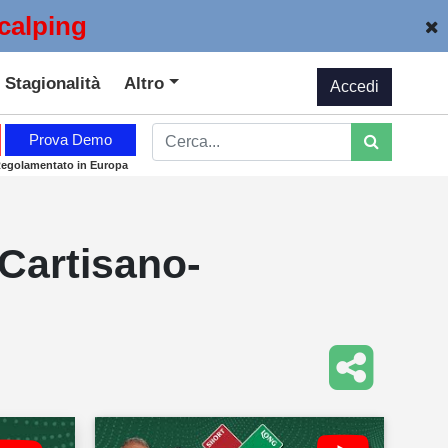
calping
Stagionalità
Altro
Accedi
Prova Demo
Regolamentato in Europa
 Cartisano-