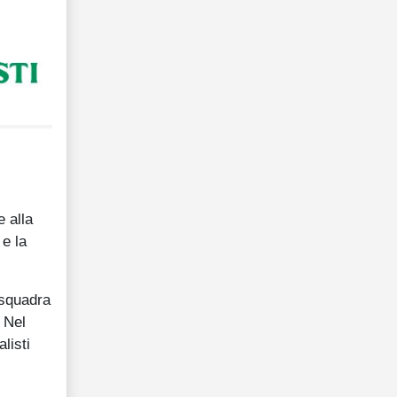
 alla
 e la
 squadra
 Nel
listi