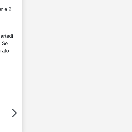
er e 2
martedì
. Se
trato