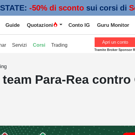
STATE:
 -50% di sconto
sui corsi di
S
Guide
Quotazioni
Conto IG
Guru Monitor
Apri un conto
nar
Servizi
Corsi
Trading
Tramite Broker Sponsor 
ing
l team Para-Rea contro