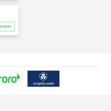
mmento