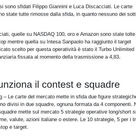
i sono sfidati Filippo Giannini e Luca Discacciati. Le carte
o state tutte rimosse dalla sfida, in quanto nessuno dei sott
cciati, quelle su NASDAQ 100, oro e Amazon sono state tolte 
op mentre quella su Intesa Sanpaolo ha raggiunto il target
ato scelto per questa operatività è stato il Turbo Unlimited
iaria fissata al momento della trasmissione a 4,83.
nziona il contest e squadre
– Le carte del mercato mette in sfida due figure strategiche
i sono divisi in due squadre, ognuna formata da 4 componenti. 
 squadre mette sul mercato 5 strategie operative long/short s
ime, valute, azioni italiane o estere. Le 10 strategie, 5 per i t
stop e target.