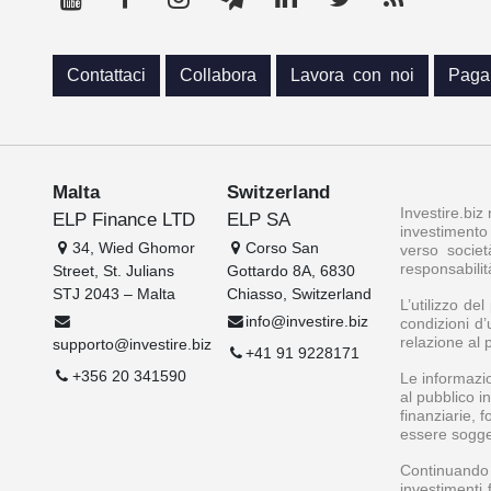
Contattaci
Collabora
Lavora con noi
Paga
Malta
Switzerland
Investire.biz
ELP Finance LTD
ELP SA
investimento 
34, Wied Ghomor
Corso San
verso societ
responsabilit
Street, St. Julians
Gottardo 8A, 6830
STJ 2043 – Malta
Chiasso, Switzerland
L’utilizzo de
info@investire.biz
condizioni d’
relazione al 
supporto@investire.biz
+41 91 9228171
+356 20 341590
Le informazio
al pubblico i
finanziarie, 
essere soggett
Continuando a
investimenti 