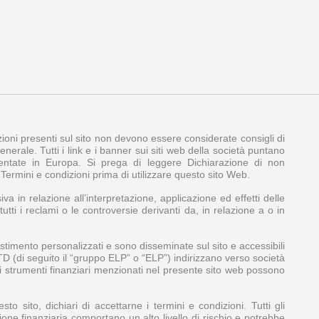
azioni presenti sul sito non devono essere considerate consigli di
nerale. Tutti i link e i banner sui siti web della società puntano
amentate in Europa. Si prega di leggere Dichiarazione di non
e Termini e condizioni prima di utilizzare questo sito Web.
iva in relazione all’interpretazione, applicazione ed effetti delle
tti i reclami o le controversie derivanti da, in relazione a o in
stimento personalizzati e sono disseminate sul sito e accessibili
LTD (di seguito il “gruppo ELP” o “ELP”) indirizzano verso società
Gli strumenti finanziari menzionati nel presente sito web possono
 sito, dichiari di accettarne i termini e condizioni. Tutti gli
zione finanziaria comportano un alto livello di rischio e potrebbe