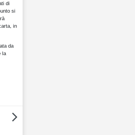
ti di
unto si
arà
arta, in
mata da
 la