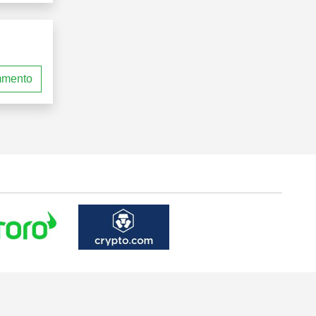
mmento