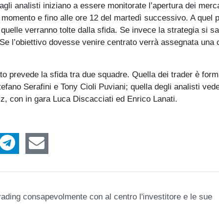
gli analisti iniziano a essere monitorate l’apertura dei merca
l momento e fino alle ore 12 del martedì successivo. A quel p
uelle verranno tolte dalla sfida. Se invece la strategia si s
. Se l’obiettivo dovesse venire centrato verrà assegnata una c
to prevede la sfida tra due squadre. Quella dei trader è for
fano Serafini e Tony Cioli Puviani; quella degli analisti vede
biz, con in gara Luca Discacciati ed Enrico Lanati.
e trading consapevolmente con al centro l'investitore e le sue