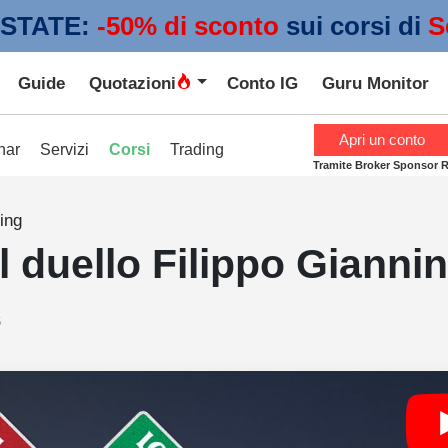
STATE:
 -50% di sconto
sui corsi di
S
Guide
Quotazioni
Conto IG
Guru Monitor
Apri un conto
nar
Servizi
Corsi
Trading
Tramite Broker Sponsor 
ing
l duello Filippo Giannin
6