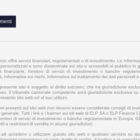
menti
 non offre servizi finanziari, regolamentati o di investimento. Le inform
personalizzati e sono disseminate sul sito e accessibili al pubblico in ge
à finanziarie, fornitori di servizi di investimento o banche regol
à, Informativa sui rischi, Informativa sul trattamento dei dati personali 
l presente sito è soggetto al diritto svizzero, che ha giurisdizione esclus
uso. Il tribunale cantonale competente avrà giurisdizione esclusiva su tu
presente sito web ed al suo utilizzo.
ni presenti sul sito web non devono essere considerate consigli di inve
n generale. Tutti i link e i banner sui siti web di ELP SA o ELP Finance 
fornitori di servizi di investimento o banche regolamentate in Europa. 
i a restrizioni di vendita in alcune giurisdizioni.
d accedere o utilizzare questo sito web o qualsiasi servizio su questo
finanziari comportano un certo livello di rischio. Il trading e la specula