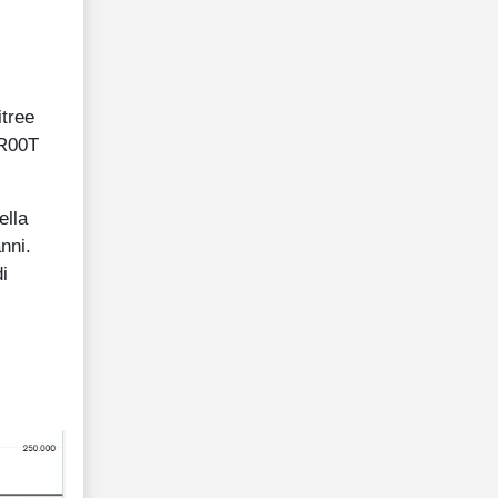
itree
GR00T
ella
nni.
i