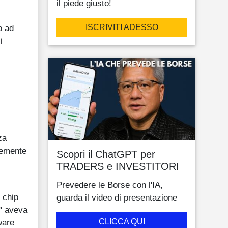
il piede giusto!
ISCRIVITI ADESSO
o ad
i
za
ntemente
Scopri il ChatGPT per
TRADERS e INVESTITORI
Prevedere le Borse con l'IA,
 chip
guarda il video di presentazione
e" aveva
CLICCA QUI
ware