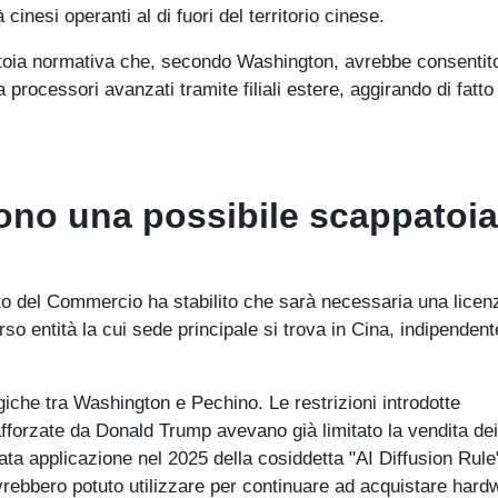
cinesi operanti al di fuori del territorio cinese.
toia normativa che, secondo Washington, avrebbe consentit
rocessori avanzati tramite filiali estere, aggirando di fatto 
ono una possibile scappatoia
nto del Commercio ha stabilito che sarà necessaria una licen
so entità la cui sede principale si trova in Cina, indipende
giche tra Washington e Pechino. Le restrizioni introdotte
forzate da Donald Trump avevano già limitato la vendita dei
ata applicazione nel 2025 della cosiddetta "AI Diffusion Rul
vrebbero potuto utilizzare per continuare ad acquistare hard