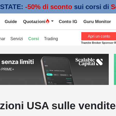
STATE:
 -50% di sconto
sui corsi di
S
Guide
Quotazioni
Conto IG
Guru Monitor
Apri un conto
nar
Servizi
Corsi
Trading
Tramite Broker Sponsor 
zioni USA sulle vendite