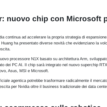
er: nuovo chip con Microsoft 
ia continua ad accelerare la propria strategia di espansione.
 Huang ha presentato diverse novità che evidenziano la volo
escita.
l nuovo processore N1X basato su architettura Arm, sviluppato
ato dei PC AI. Il chip sarà integrato nel nuovo superchip RT
novo, Asus, MSI e Microsoft.
ificiale agentica potrebbe trasformare radicalmente il mercat
cita per Nvidia oltre il business tradizionale dei data cente