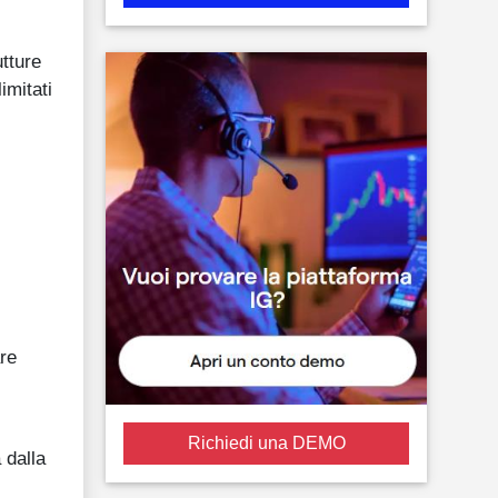
utture
imitati
are
Richiedi una DEMO
 dalla