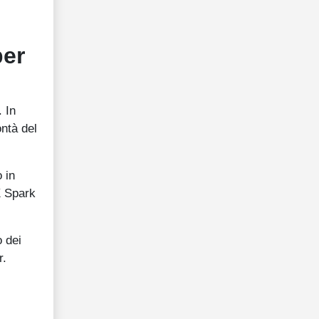
per
 In
ntà del
 in
X Spark
o dei
r.