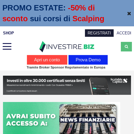
PROMO ESTATE:
 -50% di 
sconto
sui corsi di
Scalping
SHOP
REGISTRATI
ACCEDI
Analisi
Apri un conto
Prova Demo
Tramite Broker Sponsor Regolamentato in Europa
News
Calendario economico
Webinar
Servizi
Trading
Education