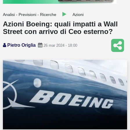
Guide
Analisi - Previsioni - Ricerche
Azioni
Quotazioni
Azioni Boeing: quali impatti a Wall
Street con arrivo di Ceo esterno?
Conto IG
Guru Monitor
Pietro Origlia
26 mar 2024 - 18:00
Stagionalità
Altro