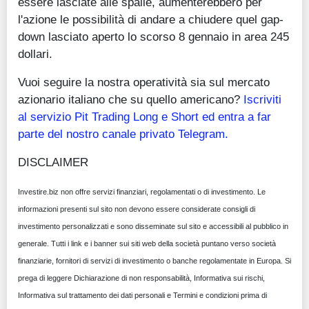
essere lasciate alle spalle, aumenterebbero per
l'azione le possibilità di andare a chiudere quel gap-
down lasciato aperto lo scorso 8 gennaio in area 245
dollari.
Vuoi seguire la nostra operatività sia sul mercato
azionario italiano che su quello americano?
Iscriviti
al servizio Pit Trading Long e Short ed entra a far
parte del nostro canale privato Telegram.
DISCLAIMER
Investire.biz non offre servizi finanziari, regolamentati o di investimento. Le
informazioni presenti sul sito non devono essere considerate consigli di
investimento personalizzati e sono disseminate sul sito e accessibili al pubblico in
generale. Tutti i link e i banner sui siti web della società puntano verso società
finanziarie, fornitori di servizi di investimento o banche regolamentate in Europa. Si
prega di leggere Dichiarazione di non responsabilità, Informativa sui rischi,
Informativa sul trattamento dei dati personali e Termini e condizioni prima di