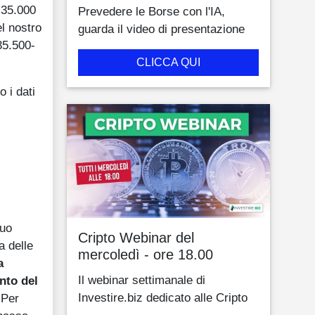
i 35.000
Prevedere le Borse con l'IA,
el nostro
guarda il video di presentazione
35.500-
CLICCA QUI
 i dati
nuo
Cripto Webinar del
a delle
mercoledì - ore 18.00
a
Il webinar settimanale di
ento del
Investire.biz dedicato alle Cripto
 Per