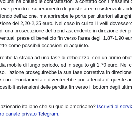
volumi ha chiuso le contrattazioni a contatto con i massimi 
l breve periodo il superamento di queste aree resistenziali an
fondo dell'azione, ma aprirebbe le porte per ulteriori allungh
one dei 2,20-2,25 euro. Nel caso in cui tali livelli dovesse
à di una prosecuzione del trend ascendente in direzione dei p
eventuali prese di beneficio fin verso l'area degli 1,87-1,90 eu
ette come possibili occasioni di acquisto.
prirebbe la strada ad una fase di debolezza, con un primo obie
ia mobile di lungo periodo, ed in seguito gli 1,70 euro. Nel c
so, l'azione proseguirebbe la sua fase correttiva in direzione
25 euro. Fondamentale diventerebbe poi la tenuta di queste ar
sibili estensioni delle perdita fin verso il bottom degli ultim
o azionario italiano che su quello americano?
Iscriviti al servi
tro canale privato Telegram.