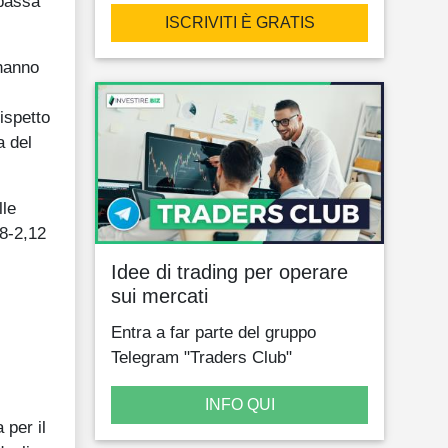
 passa
ISCRIVITI È GRATIS
 hanno
rispetto
a del
lle
08-2,12
Idee di trading per operare
sui mercati
Entra a far parte del gruppo
Telegram "Traders Club"
INFO QUI
 per il