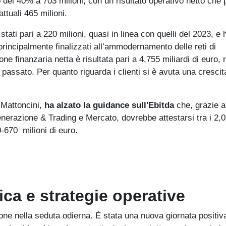
o del 40% a 703 milioni, con un risultato operativo netto che
ttuali 465 milioni.
stati pari a 220 milioni, quasi in linea con quelli del 2023, e
 principalmente finalizzati all’ammodernamento delle reti di
one finanzaria netta è risultata pari a 4,755 miliardi di euro, 
 passato. Per quanto riguarda i clienti si è avuta una crescit
 Mattoncini,
ha alzato la guidance sull'Ebitda
che, grazie a
nerazione & Trading e Mercato, dovrebbe attestarsi tra i 2,
0-670 milioni di euro.
ica e strategie operative
e nella seduta odierna. È stata una nuova giornata positiva