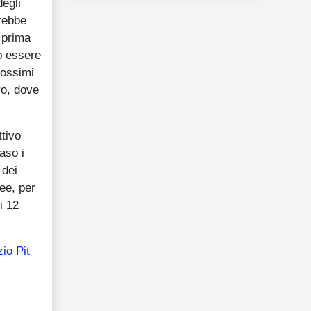
degli
drebbe
i prima
ro essere
rossimi
ro, dove
ttivo
aso i
 dei
ee, per
i 12
zio Pit