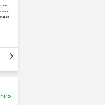
izzati e
imento o
ondizioni
mmento