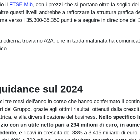
io il
FTSE Mib
, con i prezzi che si portano oltre la soglia de
tre questi livelli andrebbe a rafforzare la struttura grafica d
rima verso i 35.300-35.350 punti e a seguire in direzione dei 
a odierna troviamo A2A, che in tarda mattinata ha comunicato
ico.
 guidance sul 2024
i tre mesi dell'anno in corso che hanno confermato il conti
del Gruppo, grazie agli ottimi risultati ottenuti dalla crescit
ttrica, e alla diversificazione del business.
Nello specifico l
izio con un utile netto pari a 294 milioni di euro, in aum
cedente
, e ricavi in crescita del 33% a 3,415 miliardi di euro.