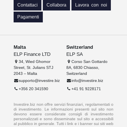
Contattaci
Collabora
Lavora con noi
Pagamenti
Malta
Switzerland
ELP Finance LTD
ELP SA
34, Wied Ghomor
Corso San Gottardo
Street, St. Julians STJ
8A, 6830 Chiasso,
2043 – Malta
Switzerland
supporto@investire.biz
info@investire.biz
+356 20 341590
+41 91 9228171
Investire.biz non offre servizi finanziari, regolamentati o
di investimento. Le informazioni presenti sul sito non
devono essere considerate consigli di investimento
personalizzati e sono disseminate sul sito e accessibili
al pubblico in generale. Tutti i link e i banner sui siti web