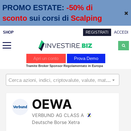
PROMO ESTATE:
 -50% di 
sconto
sui corsi di
Scalping
SHOP
REGISTRATI
ACCEDI
Analisi
Apri un conto
Prova Demo
Tramite Broker Sponsor Regolamentato in Europa
News
Cerca azioni, indici, criptovalute, valute, materie prime...
Calendario economico
Webinar
Servizi
Trading
Education